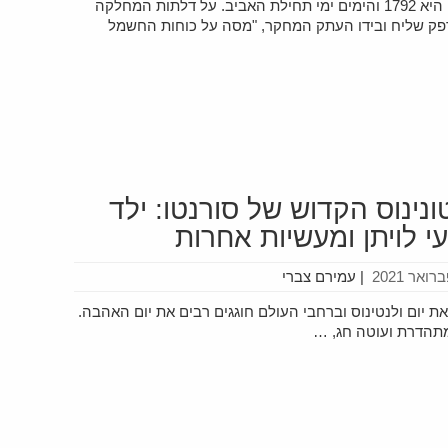
השנה היא 1792 והימים ימי תחילת האביב. על דלתות המחלקה
תדפק שליח ובידו העתק המחקר, "מסה על כוחות החשמל
ונינוס הקדוש של סורנטו: ילד
י לויתן ומעשיות אחרות
|
עמירם צברי
ת את יום ולנטינוס וברחבי העולם חוגגים רבים את יום האהבה.
מתהדרת ועוטה חג, …