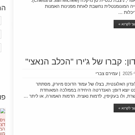
אנאקאפרי, ניצבת כנסיית סן מיקלה (Chiesa di San Michele).
יה המונומנטלית נחשבת לאחת מפנינות האמנות
הר
יכלות …
 לקרוא »
ון: קברו של ג'ירו "הכלב הנאצי"
|
עמירם צברי
נדון האלגנטית, בצלו של עמוד הדוכס מיורק, מסתתר
נט יוצא דופן: האנדרטה היחידה בממלכה המאוחדת
פו
ת, ולו בעקיפין, לדמות נאצית. הדמות האמורה, או ליתר …
 לקרוא »