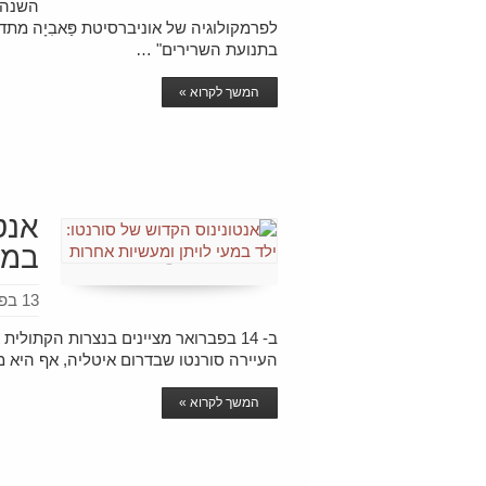
לפרמקולוגיה של אוניברסיטת פַּאבִיָה מ
בתנועת השרירים" …
המשך לקרוא »
אנט
במע
13 בפברואר 2021
ב- 14 בפברואר מציינים בנצרות הקתולי
העיירה סורנטו שבדרום איטליה, אף היא 
המשך לקרוא »