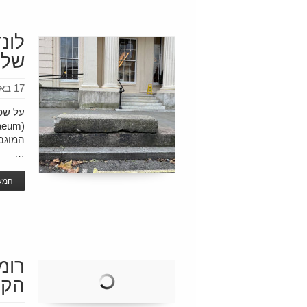
לונ
של 
17 באפריל 2025
על שפ
המוגב
…
המשך
רומ
הקפ