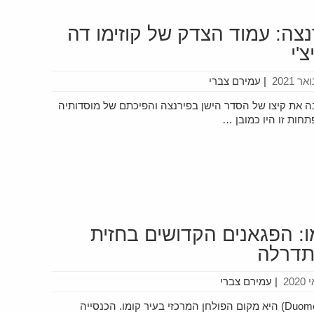
נצה: עמוד הצדק של קוזימו דה
'י
|
עמירם צברי
בה את קיצו של הסדר הישן בפירנצה והפיכתם של מוסדותיה
חות זו היו כמובן …
ו: הפגאנים הקדושים בחזית
דרלה
|
עמירם צברי
קתדרלת סנטה מריה אסונטה (Duomo di Como) היא מקום הפולחן המרכזי בעיר קומו. הכנסייה