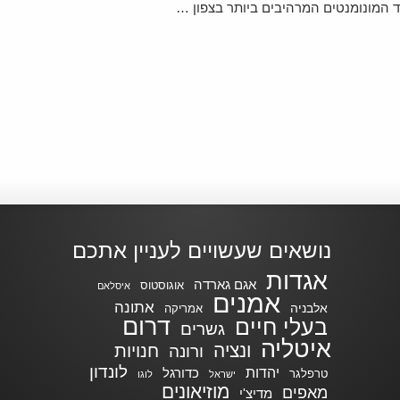
 המונומנטים המרהיבים ביותר בצפון …
נושאים שעשויים לעניין אתכם
אגדות
אגם גארדה
אוגוסטוס
איסלאם
אמנים
אתונה
אלבניה
אמריקה
דרום
בעלי חיים
גשרים
איטליה
ונציה
חנויות
ורונה
לונדון
יהדות
כדורגל
טרפלגר
ישראל
לוגו
מוזיאונים
מאפים
מדיצ'י