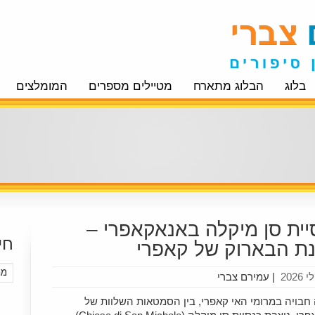
בלוג
הבלוג מתארח
מטיילים מספרים
המומלצים
יית סן מיקלה באנאקאפרי –
חי
נת הבארוק של קאפרי
|
עמירם צברי
חבויה במרומי האי קאפרי, בין הסמטאות השלוות של