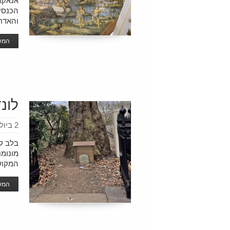
הכנסי
והאדר
המשך
לונד
2 ביולי 2025
בלב לו
מונומ
המקושר
המשך