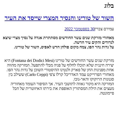
בלוג
השור של טורינו והנסיך המצרי שייסד את העיר
עמירם צברי
|
30 בספטמבר 2022
מאחורי מזרקת שנים עשר החודשים מסתתרת אגדה על נסיך מצרי שיצא
לנדודים והקים עיר חדשה.
על גדות נהר הפו, צמח מקום פולחן חדש לאפיס, השור של טורינו.
מזרקת שנים עשר החודשים של טורינו (Fontana dei Dodici Mesi) היא
יצירה חיננית שלא תוכלו לחלוף על פניה מבלי להתפעל. המזרקה מהווה
אחת מפנינות החן של פארק ולנטינו ההיסטורי השוכן על גדות נהר הפו.
מאחורי הפרוייקט עמד האדריכל קרלו צ'פי (Carlo Ceppi) ששילב בין
סגנונות הרוקוקו והאר-נובו.
המזרקה היא מקור גאווה לתושבי העיר. אך הסיפור העומד מאחוריה
מעצים את הילת המסתורין האופפת את בירתו האיזוטרית של חבל
פיימונטה.