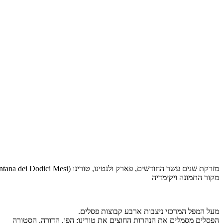
מזרקת שנים עשר החודשים, פארק ולנטינו, טורינו (Fontana dei Dodici Mesi)
מקור התמונה ויקימדיה
מעל המפל המרכזי ניצבות ארבע קבוצות פסלים.
הפסלים מסמלים את הנהרות החוצים את טורינו: הפו, הדורה, הסטורה