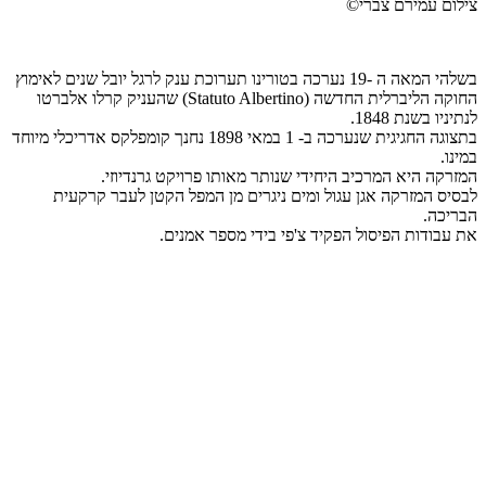
צילום עמירם צברי©
בשלהי המאה ה -19 נערכה בטורינו תערוכת ענק לרגל יובל שנים לאימוץ
החוקה הליברלית החדשה (Statuto Albertino) שהעניק קרלו אלברטו
לנתיניו בשנת 1848.
בתצוגה החגיגית שנערכה ב- 1 במאי 1898 נחנך קומפלקס אדריכלי מיוחד
במינו.
המזרקה היא המרכיב היחידי שנותר מאותו פרויקט גרנדיוזי.
לבסיס המזרקה אגן עגול ומים ניגרים מן המפל הקטן לעבר קרקעית
הבריכה.
את עבודות הפיסול הפקיד צ'פי בידי מספר אמנים.