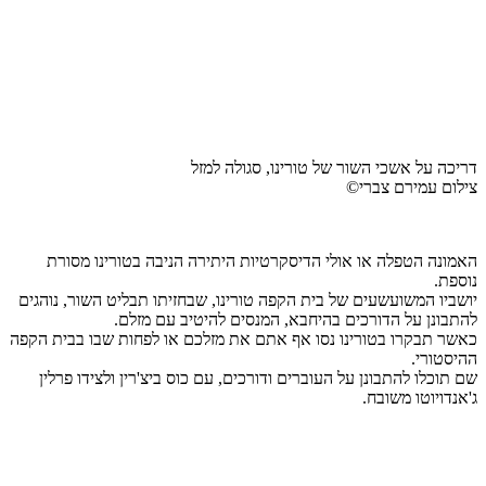
דריכה על אשכי השור של טורינו, סגולה למזל
צילום עמירם צברי©
האמונה הטפלה או אולי הדיסקרטיות היתירה הניבה בטורינו מסורת
נוספת.
יושביו המשועשעים של בית הקפה טורינו, שבחזיתו תבליט השור, נוהגים
להתבונן על הדורכים בהיחבא, המנסים להיטיב עם מזלם.
כאשר תבקרו בטורינו נסו אף אתם את מזלכם או לפחות שבו בבית הקפה
ההיסטורי.
שם תוכלו להתבונן על העוברים ודורכים, עם כוס ביצ'רין ולצידו פרלין
ג'אנדויוטו משובח.