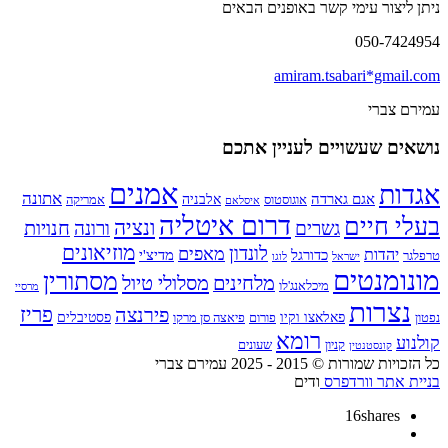
ניתן ליצור עימי קשר באופנים הבאים
050-7424954
amiram.tsabari*gmail.com
עמירם צברי
נושאים שעשויים לעניין אתכם
אמנים
אגדות
אתונה
אגם גארדה
אלבניה
אוגוסטוס
אמריקה
איסלאם
דרום איטליה
בעלי חיים
ונציה
חנויות
גשרים
ורונה
מוזיאונים
לונדון
מאפים
יהדות
כדורגל
מדיצ'י
טרפלגר
ישראל
לוגו
מונומנטים
מסתורין
מלחינים
מסלולי טיול
מיכלאנג'לו
מרסיי
נצרות
פירנצה
פריז
פאלאצו וקיו
פסטיבלים
נפטון
פורום
פיאצה סן מרקו
רומא
קולנוע
קניון
שעונים
קונסטנטין
כל הזכויות שמורות © 2015 - 2025 עמירם צברי
בניית אתר וורדפרס
ודים
16
shares