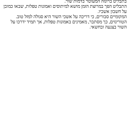
בתבליט ברונזה המעוטר בדמות שור.
התבליט הפך במרוצת הזמן מושא למיתוסים ואמונות טפלות, שבאו כמובן
על חשבון אשכיו.
המקומיים סבורים, כי דריכה על אשכי השור היא סגולה למזל טוב.
הטורינזים, כך מסתבר, מאמינים באמונות טפלות, אך תמיד ידרכו על
השור בצנעה ובחשאי.