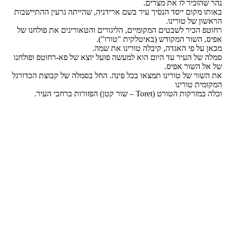
נהר שהזכיר לו את מצרים.
באותו מקום ייסד הנסיך עיר בשם ארידניה, שהייתה גרעין ההתיישבות
הראשון של טורינו.
רחוטפ הכיר לשבטים המקומיים, הליגורים והטאורינים את פולחנו של
אפיס, השור המקודש (באיטלקית "טורו").
מכאן על פי האגדה, קיבלה טורינו את שמה.
סמלה של העיר עד היום הוא למעשה פועל יוצא של פא-רחוטפ ופולחנו
של אל השור אפיס.
את השור של טורינו תמצאו בכל פינה. החל בסמלה של קבוצת הכדורגל
המקומית טורינו
וכלה במזרקות הטורט (Toret – שור קטן) הפזורות ברחבי העיר.