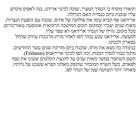
תזאורו מוסיף כי הנסיך המצרי, שזכה לכינוי ארידנו, בנה לאפיס מקדש
עליו שוכנת כיום כנסיית האם הגדולה.
ארידאנו אף הביא עימו את פולחנה של איזיס, שנזנח עם הופעת הנצרות.
מאות שנים יעברו ובמקום תקום המושבה הרומאית אוגוסטה טאורינורום.
מכל מקום, גורלו של הנסיך ארידאנו לא שפר עליו.
למעשה, ארידאנו טבע בנהר הפו לאחר מרוץ מרכבות עתיק שהחל
בפארק ולנטינו.
בנקודה בה מצא את מותו, שוכנת כיום מזרקת שנים עשר החודשים.
מתוך כבוד לנסיך המנוח, זכה הפו לכינוי ארידאנוס (Eridanus).
השם השתמר במשך מאות שנים עד להגעת הקלטים ששינו את שמו
לפאדס, בשל השרף המובחר שהופק מאלוני הפרא ששכנו על גדותיו.
מאוחר יותר השתנה שמו של הנהר לפו.