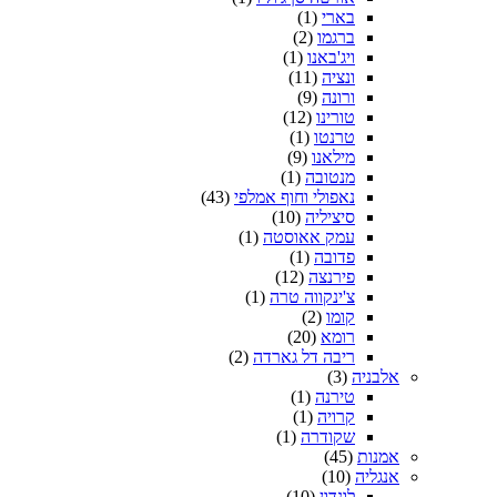
בארי
(1)
ברגמו
(2)
ויג'באנו
(1)
ונציה
(11)
ורונה
(9)
טורינו
(12)
טרנטו
(1)
מילאנו
(9)
מנטובה
(1)
נאפולי וחוף אמלפי
(43)
סיציליה
(10)
עמק אאוסטה
(1)
פדובה
(1)
פירנצה
(12)
צ'ינקווה טרה
(1)
קומו
(2)
רומא
(20)
ריבה דל גארדה
(2)
אלבניה
(3)
טירנה
(1)
קרויה
(1)
שקודרה
(1)
אמנות
(45)
אנגליה
(10)
לונדון
(10)