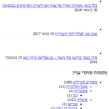
בלה צ'או, משדות האורז של עמק הפו ליערות הפרטיזנים בטוסקנה
30 בינואר 2018
אגם טנו: לצלול לתוך הטורקיז
19 במאי 2017
סיור בכפר בורגטו סול מינצ'ו – גם נפוליאון ביקר כאן
25 בנובמבר
2016
מקומות ומוקדי עניין
סיפורים מטיילים
(189)
אוכל וקולינריה
(11)
אוסטריה
(1)
וינה
(1)
איטליה
(142)
אברוצו
(1)
אורטה סן ג'וליו
(1)