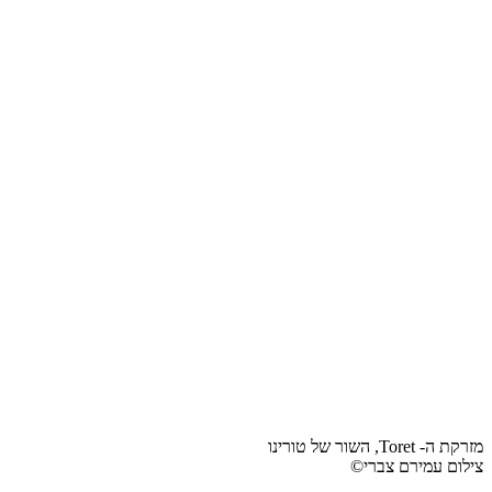
מזרקת ה- Toret, השור של טורינו
צילום עמירם צברי©