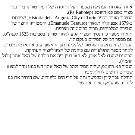
אחת האגדות העתיקות מספרת על היווסדה של העיר טורינו בידי נסיך
מצרי בשם פא רחוטפ (Pa Rahotep).
הסיפור מוזכר בספר Historia della Augusta City of Turin, שפרסם
ב-1679 אמנואלה תזאורו (Emanuele Tesauro), היסטוריון החצר של
הגבירה המלכותית, מריה כריסטינה מצרפת.
תזאורו מספר כי הנסיך המצרי הגיע לאיזור טורינו בסביבות 1523 לפנה"ס,
עם מספר רב של חסידים בעקבותיו.
הנסיך שחי בתקופת שלטונו של אמנחותפ הראשון, עזב את אדמת מצרים
לאחר מספר התגלעויות עם כוהניה של הציוויליזציה העתיקה.
הכהנים שסגדו לאל אמון, לא ראו בעין יפה את פולחנו של האל אתון (גלגל
החמה).
הנסיך פא-רחוטפ, שהיה חסיד נלהב של האל אתון חש פגוע ונדד למצוא
שטחים חדשים לו ולתומכיו.
תחילה עבר ליוון ובהמשך נחת על חוף הים בליגוריה. שם הותיר את בנו
ליגוריו, שהעניק לאיזור את שמו.