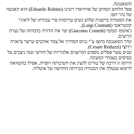
והסאנגונה.
פסל הלוחם המזוקן של אדוראדו רובינו (Edoardo Rubino) הוא האנשה
של נהר הפו.
את הסטורה מייצגות שלוש נשים עירומות פרי עבודתו של לואיג'י
קונטראטי (Luigi Contratti).
ג'אקומו קומטי (Giacomo Cometti) יצר את הדורה בדמותה של נערת
הרועים.
ונהר הסאנגונה מיוצג ע"י גניוס המחייך אל צמד אוהבים שייצר צ'זארה
רדוצי (Cesare Reduzzi).
שנים עשר פסלים נוספים המייצגים אלגוריות של חודשי שנה ניצבים על
בסיסים בעמודי המעקה.
הייתה זו דרכה של טורינו להציג את חשיבותה ויופייה, אפילו בהשוואה
לרומא שנטלה את הבכורה כבירתה החדשה של איטליה.