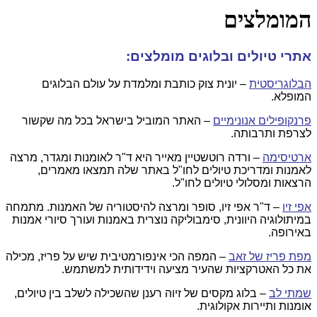
המומלצים
אתרי טיולים ובלוגים מומלצים:
הבלוגריסטית
– יונית צוק כותבת ומלמדת על עולם הבלוגים
המופלא.
פרנקופילים אנונימיים
– האתר המוביל בישראל בכל מה שקשור
לצרפת ותרבותה.
ארטיסימה
– ורדה רוטשטיין מאייר היא ד"ר לאומנות ומגדר, מרצה
לאמנות ומדריכת טיולים לחו"ל באתר שלה תמצאו מאמרים,
הרצאות ומסלולי טיולים לחו"ל.
אפי זיו
– ד"ר אפי זיו,
סופר ומרצה להיסטוריה של האמנות. מתמחה
במיתולוגיה היוונית, סימבוליקה נוצרית באמנות ועורך סיורי אמנות
באירופה.
מפת פריז של זאב
– המפה הכי אינפורמטיבית שיש על פריז, מכילה
את כל האטרקציות שהעיר מציעה וידידותית למשתמש.
שמתי לב
– בלוג מקסים של זיוה רענן שהשכילה לשלב בין טיולים,
אומנות ותיירות אקולוגית.