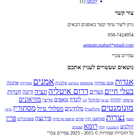
לוגאנו
(1)
צור קשר
ניתן ליצור עימי קשר באופנים הבאים
050-7424954
amiram.tsabari*gmail.com
עמירם צברי
נושאים שעשויים לעניין אתכם
אמנים
אגדות
אתונה
אגם גארדה
אלבניה
אוגוסטוס
אמריקה
איסלאם
דרום איטליה
בעלי חיים
ונציה
חנויות
גשרים
ורונה
מוזיאונים
לונדון
מאפים
יהדות
כדורגל
מדיצ'י
טרפלגר
ישראל
לוגו
מונומנטים
מסתורין
מלחינים
מסלולי טיול
מיכלאנג'לו
מרסיי
נצרות
פירנצה
פריז
פאלאצו וקיו
פסטיבלים
נפטון
פורום
פיאצה סן מרקו
רומא
קולנוע
קניון
שעונים
קונסטנטין
כל הזכויות שמורות © 2015 - 2025 עמירם צברי