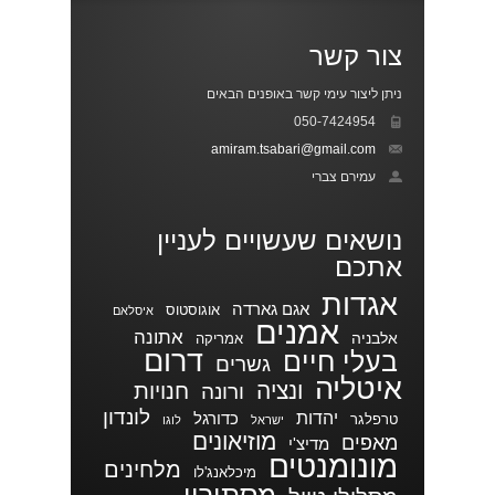
צור קשר
ניתן ליצור עימי קשר באופנים הבאים
050-7424954
amiram.tsabari@gmail.com
עמירם צברי
נושאים שעשויים לעניין
אתכם
אגדות
אגם גארדה
אוגוסטוס
איסלאם
אמנים
אתונה
אלבניה
אמריקה
דרום
בעלי חיים
גשרים
איטליה
ונציה
חנויות
ורונה
לונדון
יהדות
כדורגל
טרפלגר
ישראל
לוגו
מוזיאונים
מאפים
מדיצ'י
מונומנטים
מלחינים
מיכלאנג'לו