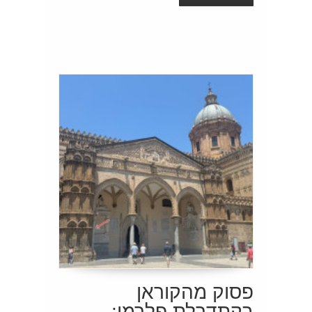
פסוק מהקוראן
בקתדרלת פלרמו: