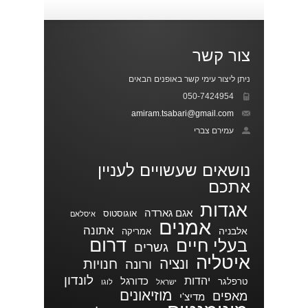
צור קשר
ניתן ליצור עימי קשר באופנים הבאים
050-7424954
amiram.tsabari@gmail.com
עמירם צברי
נושאים שעשויים לעניין
אתכם
אגדות
אגם גארדה
אוגוסטוס
איסלאם
אמנים
אתונה
אלבניה
אמריקה
דרום
בעלי חיים
גשרים
איטליה
ונציה
חנויות
ורונה
לונדון
יהדות
כדורגל
טרפלגר
ישראל
לוגו
מוזיאונים
מאפים
מדיצ'י