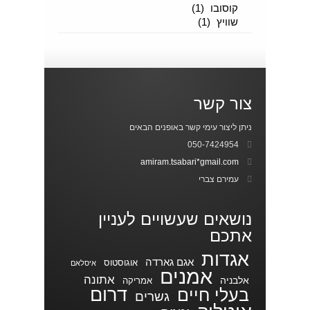
קוסובו
(1)
שוויץ
(1)
צור קשר
ניתן ליצור עימי קשר באופנים הבאים
050-7424954
amiram.tsabari*gmail.com
עמירם צברי
נושאים שעשויים לעניין
אתכם
אגדות
אגם גארדה
אוגוסטוס
איסלאם
אמנים
אתונה
אלבניה
אמריקה
דרום
בעלי חיים
גשרים