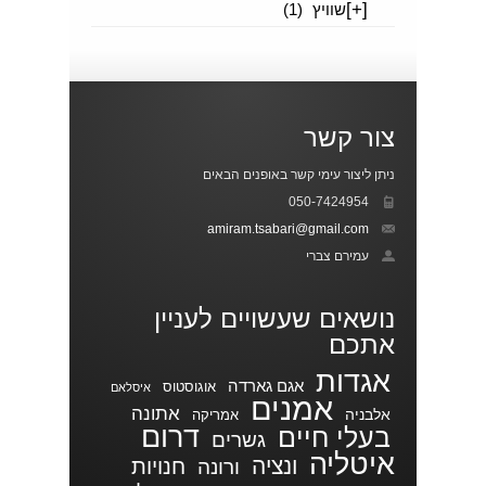
[+]
שוויץ
(1)
צור קשר
ניתן ליצור עימי קשר באופנים הבאים
050-7424954
amiram.tsabari@gmail.com
עמירם צברי
נושאים שעשויים לעניין
אתכם
אגדות
אגם גארדה
אוגוסטוס
איסלאם
אמנים
אתונה
אלבניה
אמריקה
דרום
בעלי חיים
גשרים
איטליה
ונציה
חנויות
ורונה