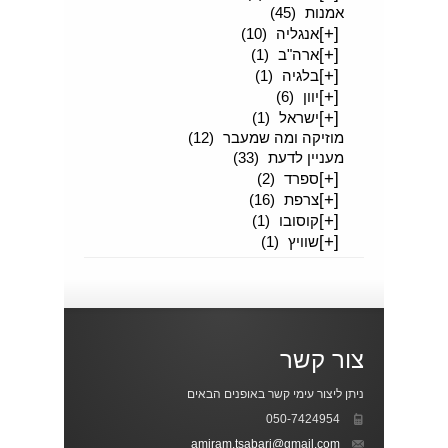
אמנות
(45)
[+]
אנגליה
(10)
[+]
ארה"ב
(1)
[+]
בלגיה
(1)
[+]
יוון
(6)
[+]
ישראל
(1)
מוזיקה ומה שמעבר
(12)
מעניין לדעת
(33)
[+]
ספרד
(2)
[+]
צרפת
(16)
[+]
קוסובו
(1)
[+]
שוויץ
(1)
צור קשר
ניתן ליצור עימי קשר באופנים הבאים
050-7424954
amiram.tsabari@gmail.com