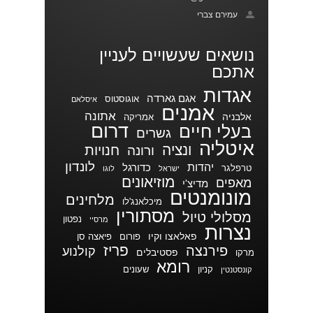
עמירם צברי
נושאים שעשויים לעניין
אתכם
אגדות
אגם גארדה
אוגוסטוס
איסלאם
אמנים
אתונה
אלבניה
אמריקה
דרום
בעלי חיים
גשרים
איטליה
ונציה
חנויות
ורונה
לונדון
יהדות
כדורגל
טרפלגר
ישראל
לוגו
מוזיאונים
מאפים
מדיצ'י
מונומנטים
מלחינים
מיכלאנג'לו
מסתורין
מסלולי טיול
נפטון
מרסיי
נצרות
פאלאצו וקיו
פורום
פיאצה סן
פריז
פירנצה
קולנוע
פסטיבלים
מרקו
רומא
קניון
שעונים
קונסטנטין