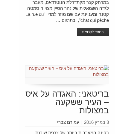
במרחק קצר מקתדרלת הנוטרדאם, מעבר
לגדה השמאלית של נהר הסיין מצוייה סמטה
קטנה ומעניינת עם שם מוזר למדי: "La rue du
chat qui pêche", ובתרגום …
המשך לקרוא »
בריטאני: האגדה על איס
– העיר ששקעה
במצולות
3 במרץ 2016
|
עמירם צברי
בפינה המערבית ביותר של צרפת שוכנת