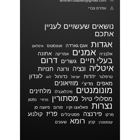
amiram.tsabari@gmail.com
עמירם צברי
נושאים שעשויים לעניין
אתכם
אגדות
אגם גארדה
אוגוסטוס
איסלאם
אמנים
אתונה
אלבניה
אמריקה
דרום
בעלי חיים
גשרים
איטליה
ונציה
חנויות
ורונה
לונדון
יהדות
כדורגל
טרפלגר
ישראל
לוגו
מוזיאונים
מאפים
מדיצ'י
מונומנטים
מלחינים
מיכלאנג'לו
מסתורין
מסלולי טיול
נפטון
מרסיי
נצרות
פאלאצו וקיו
פורום
פיאצה סן
פריז
פירנצה
קולנוע
פסטיבלים
מרקו
רומא
קניון
שעונים
קונסטנטין