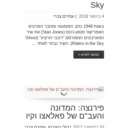
Sky
4 בינואר 2018
|
עמירם צברי
בשנת 1948 כתב הפזמונאי ומחבר הסרטים
האמריקאי סטאן ג'ונס (Stan Jones) את שיר
המערבונים המפורסם "רוכבי הרקיע" (Ghost
Riders in the Sky). השיר נבחר לאחד …
המשך לקרוא »
פירנצה: המדונה
והעב"ם של פאלאצו וקיו
20 בדצמבר 2017
|
דולי רוזנברג, עמירם צברי