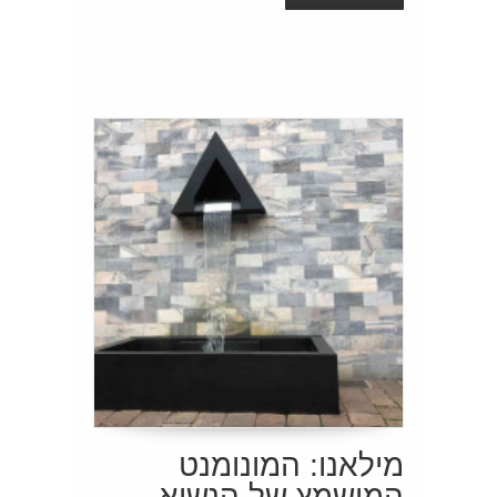
מילאנו: המונומנט
המושמץ של הנשיא