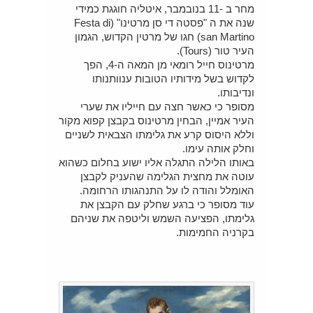
מחר ב -11 בנובמבר, איטליה חוגגת כמידי
שנה את ה "פסטה די סן מרטינו" (Festa di
san Martino) חגו של מרטין הקדוש, הגמון
העיר טור (Tours).
מרטינוס חייל רומאי מן המאה ה-4, הפך
לקדוש בשל מידותיו הטובות ענוותנותו
ונדיבותו.
מסופר כי כאשר חצה עם חייליו את שערי
העיר אמיין, הבחין מרטינוס בקבצן קפוא מקור
וללא היסוס קרע את גלימתו הצבאית לשניים
וחלק אותה עימו.
באותו הלילה התגלה אליו ישוע בחלום כשהוא
עוטה את מחצית הגלימה שהעניק לקבצן
האומלל והודה לו על התנהגותו הרחומה.
עוד מסופר כי ברגע שחלק עם הקבצן את
גלימתו, הפציעה השמש וליטפה את שניהם
בקרניה החמימות.