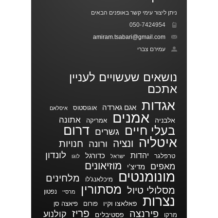
ניתן ליצור עימי קשר באופנים הבאים
050-7424954
amiram.tsabari@gmail.com
עמירם צברי
נושאים שעשויים לעניין
אתכם
אגדות
אגם גארדה
אוגוסטוס
איסלאם
אמנים
אתונה
אלבניה
אמריקה
דרום
בעלי חיים
גשרים
איטליה
ונציה
חנויות
ורונה
לונדון
יהדות
כדורגל
טרפלגר
ישראל
לוגו
מוזיאונים
מאפים
מדיצ'י
מונומנטים
מלחינים
מיכלאנג'לו
מסתורין
מסלולי טיול
נפטון
מרסיי
נצרות
פאלאצו וקיו
פורום
פיאצה סן
פריז
פירנצה
קולנוע
פסטיבלים
מרקו