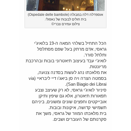
אוספדלה דלה במבולה (Ospedale delle bambole)
בית חולים לבובות של נאפולי.
צילום עמירם צברי©
הכל התחיל בשלהי המאה ה-19 בלואיג'י
גראסי, אדם מרתק בעל שפם מסתלסל
ותלתל סורר.
לואיג'י עבד בעיצוב תיאטרוני בובות ובהרכבת
מריונטות.
את מלאכתו נהג לעשות בסדנה צנועה,
בסמטה הצרה ויה סן ביאג'ו דיי ליבראיי (via
San Biagio dei Librai).
סיניור לואיג'י גראסי, לא רק שעיצב וצבע
תפאורות תיאטרון, אלא גם שיפץ ותיקן
אובייקטים וחפצים שונים ומשונים, ביניהם
תשמישי קדושה, איקונות ובובות.
בית מלאכתו המוזר של גראסי, משך את
סקרנותם של העוברים ושבים.