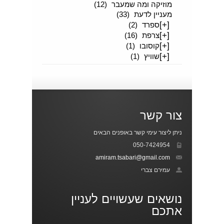
מוזיקה ומה שמעבר
(12)
מעניין לדעת
(33)
[+]
ספרד
(2)
[+]
צרפת
(16)
[+]
קוסובו
(1)
[+]
שוויץ
(1)
צור קשר
ניתן ליצור עימי קשר באופנים הבאים
050-7424954
amiram.tsabari@gmail.com
עמירם צברי
נושאים שעשויים לעניין
אתכם