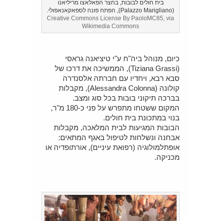
בית חולים לבובות, בחצר הפאלאצו מריליאנו
(Palazzo Marigliano), הפתח פונה לספאקאנאפולי.
Creative Commons License By PaoloMC85, via
Wikimedia Commons
כיום, מנוהל ביה"ח ע"י טיציאנה גראסי
(Tiziana Grassi), הממשיכה את דרכו של
סבא רבא, ויחדיו עם חברתה אלסנדרה
קולונה (Alessandra Colonna), מקבלות
בברכה תיקוני בובות בכל סוג ומצב.
המקום ששטחו מתפרש על פני כ-180 מ"ר,
בנוי במתכונת בית חולים.
הבובות המגיעות לבית המלאכה, מקבלות
אבחנה ונשלחות לטיפול באגף המתאים:
אופתלמולוגיה (רפואת עיניים), אורתופדיה או
מכניקה.