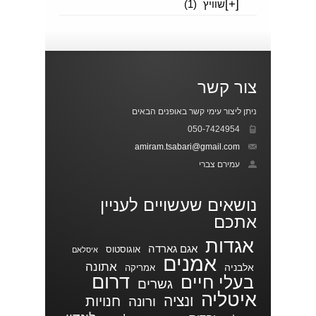
[+]
שוויץ
(1)
צור קשר
ניתן ליצור עימי קשר באופנים הבאים
050-7424954
amiram.tsabari@gmail.com
עמירם צברי
נושאים שעשויים לעניין
אתכם
אגדות
אגם גארדה
אוגוסטוס
איסלאם
אמנים
אתונה
אלבניה
אמריקה
דרום
בעלי חיים
גשרים
איטליה
ונציה
חנויות
ורונה