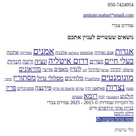
050-7424954
amiram.tsabari*gmail.com
עמירם צברי
נושאים שעשויים לעניין אתכם
אמנים
אגדות
אתונה
אגם גארדה
אלבניה
אוגוסטוס
אמריקה
איסלאם
דרום איטליה
בעלי חיים
ונציה
חנויות
גשרים
ורונה
מוזיאונים
לונדון
מאפים
יהדות
כדורגל
מדיצ'י
טרפלגר
ישראל
לוגו
מונומנטים
מסתורין
מלחינים
מסלולי טיול
מיכלאנג'לו
מרסיי
נצרות
פירנצה
פריז
פאלאצו וקיו
פסטיבלים
נפטון
פורום
פיאצה סן מרקו
רומא
קולנוע
קניון
שעונים
קונסטנטין
כל הזכויות שמורות © 2015 - 2025 עמירם צברי
בניית אתר וורדפרס
ודים
דילוג לתוכן
פתח סרגל נגישות
כלי נגישות