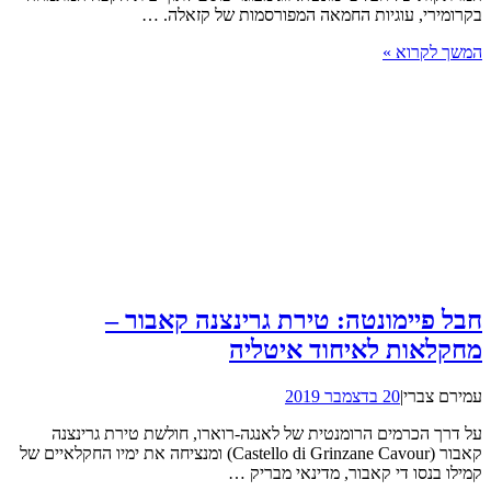
בקרומירי, עוגיות החמאה המפורסמות של קזאלה. …
המשך לקרוא »
חבל פיימונטה: טירת גרינצנה קאבור –
מחקלאות לאיחוד איטליה
עמירם צברי
|
20 בדצמבר 2019
על דרך הכרמים הרומנטית של לאנגה-רוארו, חולשת טירת גרינצנה
קאבור (Castello di Grinzane Cavour) ומנציחה את ימיו החקלאיים של
קמילו בנסו די קאבור, מדינאי מבריק …