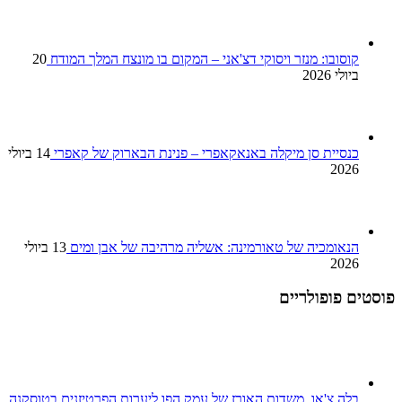
קוסובו: מנזר ויסוקי דצ'אני – המקום בו מונצח המלך המודח
20
ביולי 2026
כנסיית סן מיקלה באנאקאפרי – פנינת הבארוק של קאפרי
14 ביולי
2026
הנאומכיה של טאורמינה: אשליה מרהיבה של אבן ומים
13 ביולי
2026
פוסטים פופולריים
בלה צ'או, משדות האורז של עמק הפו ליערות הפרטיזנים בטוסקנה