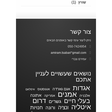
שוויץ
(1)
צור קשר
ניתן ליצור עימי קשר באופנים הבאים
050-7424954
amiram.tsabari*gmail.com
עמירם צברי
נושאים שעשויים לעניין
אתכם
אגדות
אגם גארדה
אוגוסטוס
איסלאם
אמנים
אתונה
אלבניה
אמריקה
דרום
בעלי חיים
גשרים
איטליה
ונציה
חנויות
ורונה