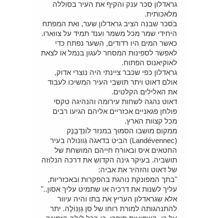
גראדלון סכר ענק והקיף את העיר בסוללה
מלאכותית.
בסכר שבנה הציב גראדלון שער, ואת המפתח
היחידי שמר מכל משמר וענד תמיד על צווארו.
כאשר המים היו רדודים, השער נפתח כדי
לאפשר לספינות המסחר לעגון בנמל או לצאת
לאוקיאנוס הפתוח.
גראדלון כפי שכבר ציינתי היה נוצרי אדוק,
אולם דאוט ויתר תושבי העיר המשיכו לעבוד
את האלילים הקלטים.
דאוט נהגה לשחות עירומה והנהיגה טקסי
פולחן פגאניים אכזריים אליהם הגיעו רבים
מכל קצוות הארץ.
ממקום מושבו הסמוך במנזר לוֹנדֶבֶנֶק
(Landévennec) הביט בדאגה גְוונולה בעיר
החטאים איס ובאורח חייהם המושחת של
תושביה. בעיקר גינה הקדוש את דרכה הנלוזה
של דאוט והזהיר את אביה:
"בתך המפונקת נוהגת בהפקרות ובאכזריות,
עליך לשנות את דרכיה או שתמיט עליך אסון.."
אלא שגראדלון העריץ את בתו והיה עיוור
להתנהגותה למורת רוחו של סן גְוֵנוֹלֶה. יתר