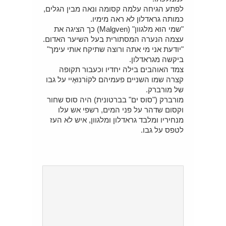
לפתע הגיחה עלמה קסומה ונאה מבין הגלים,
כמותה גראדלון לא ראה מימיו.
"שמי הוא מלגוון" (Malgven) כך הציגה את
עצמה הנערה המסתורית בעל השיער האדום.
"יודעת אני מי אתה ורוצה שתיקח אותי עימך"
ביקשה מגראדלון.
צמד האוהבים בילה יחדיו וכעבור תקופה
קצרה שמו השניים פעמיהם לקוֹרנוּאֶיי על גבו
של מורברק.
מורברק ("סוס ים" בברטונית) היה סוס שחור
וקסום שדהר על פני המים, רשפי אש עלו
מנחיריו ומלבד גראדלון ומלגוון, איש לא העז
לטפס על גבו.