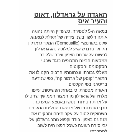
האגדה על גראדלון, דאוט
והעיר איס
במאה ה-5 לספירה, כשעדיין הייתה נהוגה
אותה הלשון בשני צידיה של תעלת למאנש,
שלט בקוֹרנוּאֶיי (Cornouaille) המלך גראדלון
הגדול. טרם שהגיע למלוכה נהג גראדלון
לפשוט על ארצות הצפון וצבר שלל רב
ממסעות הביזה התכופים כנגד שבטי
הסקסונים והסקוטים.
מעללי גבורתו ונצחונותיו הרבים הקנו לו את
התואר "קונאן של ארמוריקה", כפי שנודעה
בריטאני בפי הקלטים.
האגדה מספרת, כי באחת הפשיטות, עייפו
מלחיו של גראדלון מן המצור הממושך שהטילו
על אחת הטירות ונטשו באמצע המערכה.
חרף הפצרותיו של מנהיגם החליטו המלחים
השחוקים לסוב על עקבותיהם והפקירו את
מנהיגם בצפון. בודד וקפוא נותר גראדלון על
גבי סירה רעועה כשכל חפצו היה לשוב
לממלכתו.