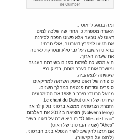
de Quimper
ומה בנוגע לדאוט…
האגדה מספרת כי אחרי שהושלכה למים
דאוט לא טבעה אלא פשוט הפכה לסירנה.
אם תגיעו למפרץ דוארננה, אולי תבחינו
בדאוט הישובה על גבי סלע ומסרקת לאיטה
את שערה הארוך.
היא ממשיכה לפתות ספנים בשירתה הענוגה
ומושכת אותם לעבר מותם, בדיוק כפי
שעשתה למאהביה.
סיפורה של דאוט סיפק השראה למוזיקאים
סופרים וסדרות פנטזיה במהלך השנים.
מנואל הרננדז חיבר ב 1986 את הסימפוניה
שירתה של דאוט Le chant du Dahut.
הזמרת הצרפתיה ממוצא ברטוני נולוון לרואה
(Nolwenn leroy) הוציאה ב 2012 את האלבום
"Ô filles de l`eau" בו היא שרה על דאוט בשיר
"Ahes" (שמה הברטוני של דאוט).
אם תרצו להקשיב לשיר הנפלא בניב הברטוני.
(
לחצו על הקישור
).