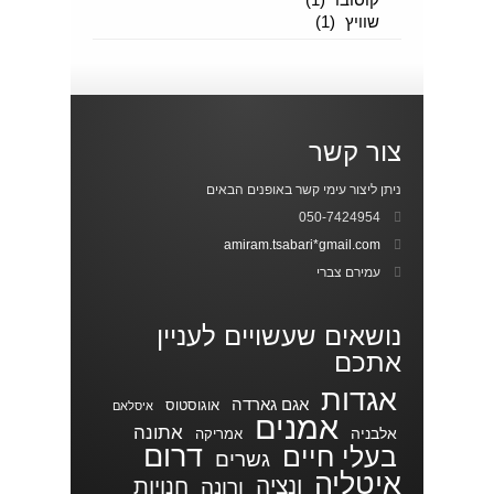
שוויץ
(1)
צור קשר
ניתן ליצור עימי קשר באופנים הבאים
050-7424954
amiram.tsabari*gmail.com
עמירם צברי
נושאים שעשויים לעניין
אתכם
אגדות
אגם גארדה
אוגוסטוס
איסלאם
אמנים
אתונה
אלבניה
אמריקה
דרום
בעלי חיים
גשרים
איטליה
ונציה
חנויות
ורונה