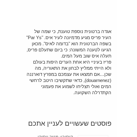
אגדה ברטונית נוספת טוענת, כי שמה של
העיר פריס מגיע מדמיונה לעיר איס. "Par Ys"
בשפה הברטונית הוא "בדומה לאיס". מכאן
הגיעו לטענה המשונה: כי ביום שתעלם פריס,
תעלה איס שוב מעל המים.
פריז בעיניי היא אחת הערים היפות בעולם
ולא הייתי ממליץ לבחון את התאוריה, מה
שכן…אם תמצאו את עצמכם במפרץ דוארננה
(douarnenez‬‏), כדאי שתקשיבו היטב לרחשי
המים ואולי תצליחו לשמוע את פעמוני
הקתדרלה השקועה.
פוסטים שעשויים לעניין אתכם
קוסובו: מנזר ויסוקי