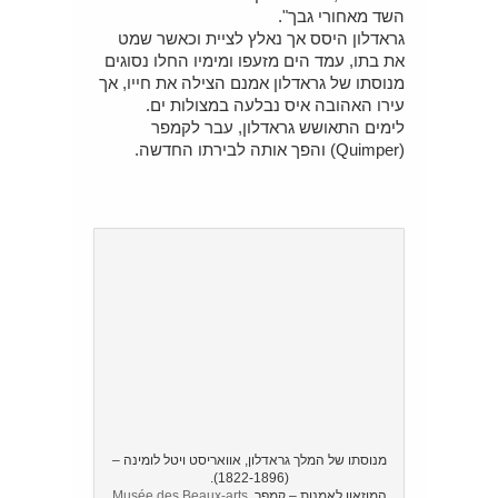
השד מאחורי גבך".
גראדלון היסס אך נאלץ לציית וכאשר שמט
את בתו, עמד הים מזעפו ומימיו החלו נסוגים
מנוסתו של גראדלון אמנם הצילה את חייו, אך
עירו האהובה איס נבלעה במצולות ים.
לימים התאושש גראדלון, עבר לקמפר
(Quimper) והפך אותה לבירתו החדשה.
מנוסתו של המלך גראדלון, אוואריסט ויטל לומינה –
(1822-1896).
המוזאון לאמנות – קמפר.
Musée des Beaux-arts