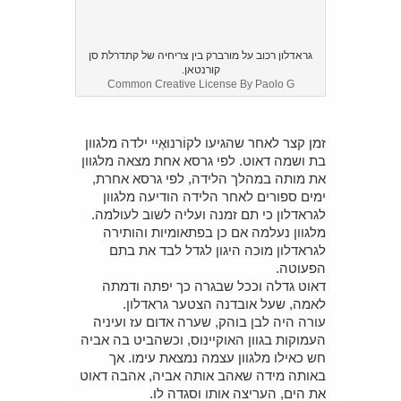
גראדלון רכוב על מורברק בין צריחיה של קתדרלת סן
קורנטאן.
Common Creative License By Paolo G
זמן קצר לאחר שהגיעו לקוֹרנוּאֶיי ילדה מלגוון
בת ושמה דאוט. לפי גרסא אחת מצאה מלגוון
את מותה במהלך הלידה, לפי גרסא אחרת,
ימים ספורים לאחר הלידה הודיעה מלגוון
לגראדלון כי תם זמנה ועליה לשוב לעולמה.
מלגוון נעלמה אם כן בפתאומיות והותירה
לגראדלון מוכה היגון לגדל לבד את בתם
הפעוטה.
דאוט גדלה וככל שבגרה כך יפתה ודמתה
לאמה, שעל אובדנה הצטער גראדלון.
עורה היה לבן בוהק, שערה אדום עז ועיניה
העמוקות בגוון האוקיינוס, וכשהביט בה אביה
חש כאילו מלגוון עצמה נמצאת עימו. אך
באותה מידה שאהב אותה אביה, אהבה דאוט
את הים, העריצה אותו וסגדה לו.