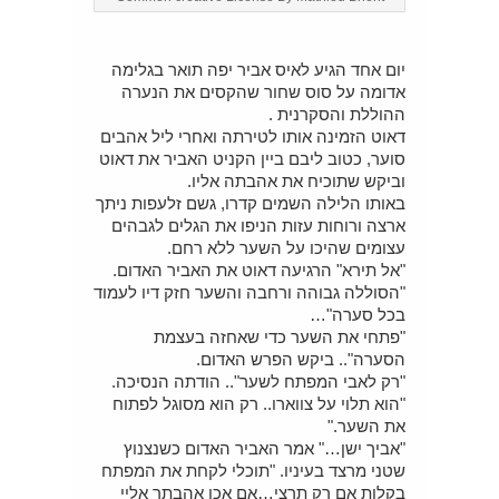
יום אחד הגיע לאיס אביר יפה תואר בגלימה
אדומה על סוס שחור שהקסים את הנערה
ההוללת והסקרנית .
דאוט הזמינה אותו לטירתה ואחרי ליל אהבים
סוער, כטוב ליבם ביין הקניט האביר את דאוט
וביקש שתוכיח את אהבתה אליו.
באותו הלילה השמים קדרו, גשם זלעפות ניתך
ארצה ורוחות עזות הניפו את הגלים לגבהים
עצומים שהיכו על השער ללא רחם.
"אל תירא" הרגיעה דאוט את האביר האדום.
"הסוללה גבוהה ורחבה והשער חזק דיו לעמוד
בכל סערה"…
"פתחי את השער כדי שאחזה בעצמת
הסערה".. ביקש הפרש האדום.
"רק לאבי המפתח לשער".. הודתה הנסיכה.
"הוא תלוי על צווארו.. רק הוא מסוגל לפתוח
את השער."
"אביך ישן…" אמר האביר האדום כשנצנוץ
שטני מרצד בעיניו. "תוכלי לקחת את המפתח
בקלות אם רק תרצי…אם אכן אהבתך אליי