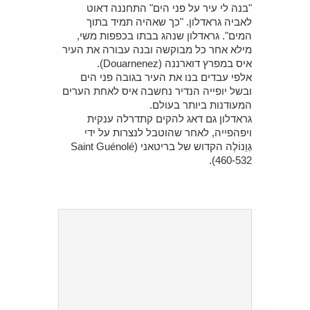
"בנה לי עיר על פני הים" התחננה דאוט
לאביה גראדלון. "כך שאהיה תמיד בתוך
המים". גראדלון שנהג בבתו בכפפות משי,
מילא אחר כל מבוקשה ובנה עבורה את העיר
איס במפרץ דוארננה (Douarnenez).
אלפי עבדים בנו את העיר בגובה פני הים
ובשל יופייה הנדיר נחשבה איס לאחת הערים
המעודנות ביותר בעולם.
גראדלון גם דאג להקים קתדרלה ענקית
ויפהפייה, לאחר שהוטבל לנצרות על ידי
גְוֵנוֹלֶה הקדוש של בריטאני (Saint Guénolé
460-532).