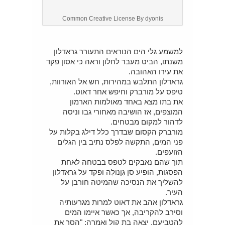
Common Creative License By dyonis
למשמע גלי הים הנוראים התעורר גראדלון
משנתו, הביט מעבר לחלון וראה כי אסון פקד
את עירו האהובה.
גראדלון התלבש במהירות, חש אל האורוות,
טיפס על מורברק וחיפש אחר דאוט.
את בתו מצא באחד מאולמות הארמון
המוצפים, אז הושיבה מאחורי גבו וניסה
לדהור למקום מבטחים.
מורברק הקסום שבדרך כלל דילג בקלות על
פני המים, התקשה לפלס נתיב בין הגלים
הזועפים.
תוך שהם נאבקים לטפס בבטחה לאחת
הפסגות, הופיע סן גְוֵנוֹלֶה ופקד על גראדלון
להשליך את הנסיכה שהמיטה חורבן על
העיר.
גראדלון אהב את דאוט למרות מגרעותיה
וסירב להקריבה, אך כאשר איימו המים
להטביעם, יצאה בת קול ואמרה: "הסר את