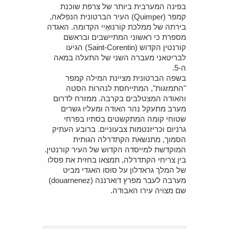
בפינה המערבית ביותר של צרפת שוכנת
קמפר (Quimper) העיר הברטונית הנפלאה,
בירתה של ממלכת קוֹרנוּאֶיי הקדומה. האגדה
מספרת כי ראשוני המתיישבים ובראשם
קורנטין הקדוש (Saint-Corentin) הגיעו
לבריטאני מעברה השני של התעלה במאה
ה-5.
בשפה הברטונית מציינת המילה קמפר
"התמזגות", המתייחסת לנהרות הסטה
והאודה המצטלבים בקרבה. ממזרח לדרום
מערב מתעקל נהר האודה ומעליו גשרים
שטוחי קומה המתקשטים בסתיו בפרחי
גרניום וכריזנטמות צבעוניים. ברובע העתיק
הסמוך, מתנשאת הקתדרלה הגותית
המוקדשת למייסדה הקדוש של העיר קורנטין.
בין צריחי הקתדרלה, תמצאו בחזית את פסלו
של המלך גראדלון על סוסו האגדי מביט
מערבה לעבר מפרץ דוארננה (douarnenez‬‏)
שם מצויה עירו האבודה.