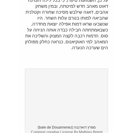
על כן, השמועות סיפרו, כי בכל לילה הזמינה
דאוט מאהב חדש למיטתה, ובמין משחק
אהבים, דאגה שילבש מסיכה שחורה וקטלנית
שהביאה למותו בטרם עלות השחר. היו
שנשבעו שראו דמות אפילה יוצאת מחדרה,
כשבאמתחתה חבילה כבדה אותה הניחה על
סוס. הדמות רכבה לקצה המצוק והשליכה את
המאהב למי האוקיאנוס, כנראה כחלק מפולחן
הים שערכה הנערה.
מפרץ דוארננה (baie de Douarnenez)
Common creative License By Mathieu Brient