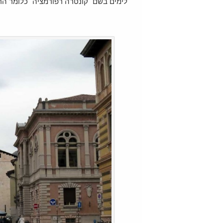
לימים בשם "קונטרה רפורמציה" כלומר הר