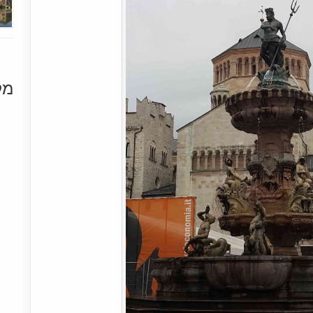
מק
[+]