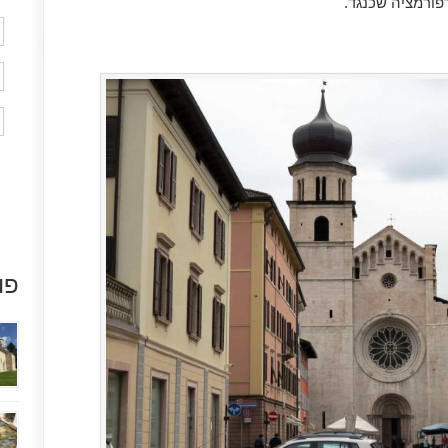
פורמציה שכנגד.
פו