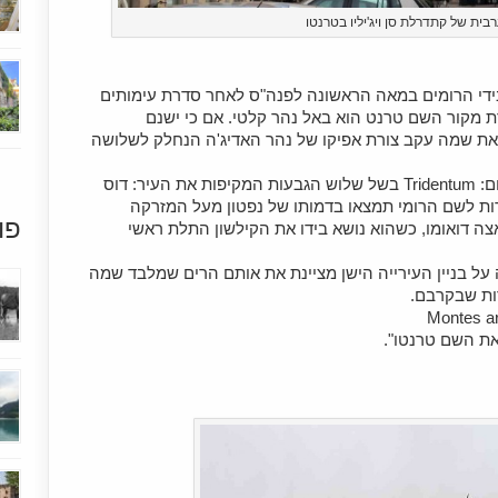
ית של קתדרלת סן ויג'יליו בטרנטו
די הרומים במאה הראשונה לפנה"ס לאחר סדרת עימותים
ת מקור השם טרנט הוא באל נהר קלטי. אם כי ישנם
 את שמה עקב צורת אפיקו של נהר האדיג'ה הנחלק לשלושה
מכל מקום, הרומאים קראו ליישוב טרידנטום: Tridentum בשל שלוש הגבעות המקיפות את העיר: דוס
עדות לשם הרומי תמצאו בדמותו של נפטון מעל המזרקה
פו
1 במרכזה של פיאצה דואומו, כשהוא נושא בידו את הקילשון התלת ראשי
נית מן המאה ה-13 החקוקה על בניין העירייה הישן מציינת את אותם הרים שמלבד שמה
ות שבקרבם.
Montes a
את השם טרנטו".