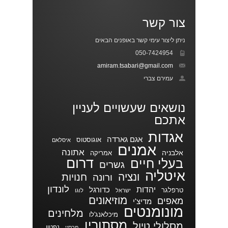
צור קשר
ניתן ליצור עימי קשר באופנים הבאים
050-7424954
amiram.tsabari@gmail.com
עמירם צברי
נושאים שעשויים לעניין
אתכם
אגדות
אגם גארדה
אוגוסטוס
איסלאם
אמנים
אתונה
אלבניה
אמריקה
דרום
בעלי חיים
גשרים
איטליה
ונציה
חנויות
ורונה
לונדון
יהדות
כדורגל
טרפלגר
ישראל
לוגו
מוזיאונים
מאפים
מדיצ'י
מונומנטים
מלחינים
מיכלאנג'לו
מסתורין
מסלולי טיול
נפטון
מרסיי