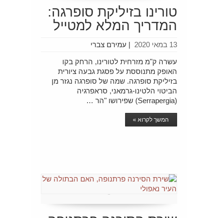
טורינו בזיליקת סופרגה:
המדריך המלא למטייל
13 במאי 2020
|
עמירם צברי
עשרה ק"מ מזרחית לטורינו, הרחק בקו
האופק מתנוססת על פסגת גבעה ציורית
בזיליקת סופרגה. שמה של סופרגה נגזר מן
הביטוי הלטינו-גרמאני, סראפרגיה
(Serrapergia) שפירושו "הר …
המשך לקרוא »