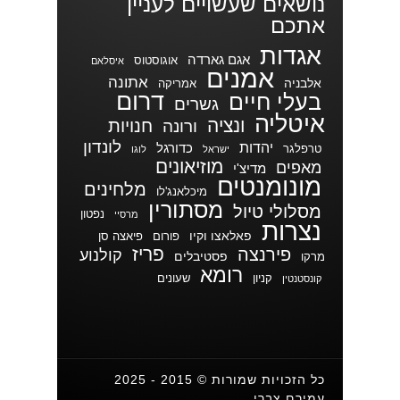
נושאים שעשויים לעניין
אתכם
אגדות
אגם גארדה
אוגוסטוס
איסלאם
אמנים
אתונה
אלבניה
אמריקה
דרום
בעלי חיים
גשרים
איטליה
ונציה
חנויות
ורונה
לונדון
יהדות
כדורגל
טרפלגר
ישראל
לוגו
מוזיאונים
מאפים
מדיצ'י
מונומנטים
מלחינים
מיכלאנג'לו
מסתורין
מסלולי טיול
נפטון
מרסיי
נצרות
פאלאצו וקיו
פורום
פיאצה סן
פריז
פירנצה
קולנוע
פסטיבלים
מרקו
רומא
קניון
שעונים
קונסטנטין
כל הזכויות שמורות © 2015 - 2025
עמירם צברי