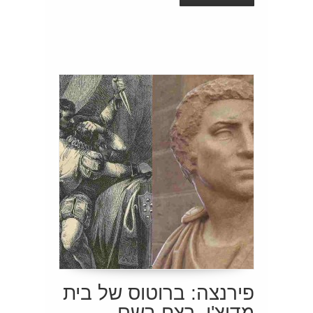
פירנצה: ברוטוס של בית
מדיצ'י, רצח בשם