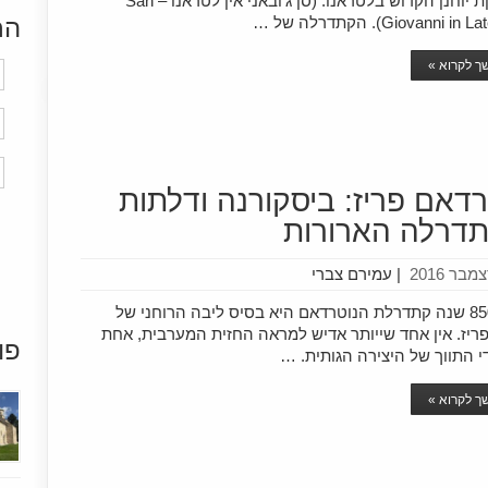
בזיליקת יוחנן הקדוש בלטראנו. (סן ג'ובאני אין לטראנו – San
Giovanni i). הקתדרלה של …
הר
 לקרוא »
רדאם פריז: ביסקורנה ודלתות
דרלה הארורות
|
עמירם צברי
מזה 850 שנה קתדרלת הנוטרדאם היא בסיס ליבה הרוחני של
ריז. אין אחד שייותר אדיש למראה החזית המערבית, אחת
פו
 התווך של היצירה הגותית. …
 לקרוא »