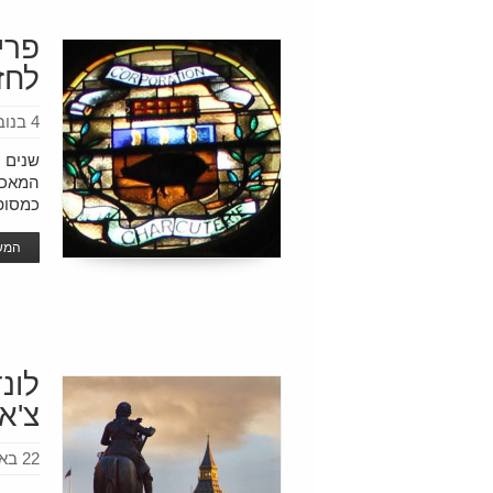
פרי
לחז
4 בנובמבר 2016
שנים ר
המאכל
כמסופ
המשך
לונ
צ'א
22 באוקטובר 2016