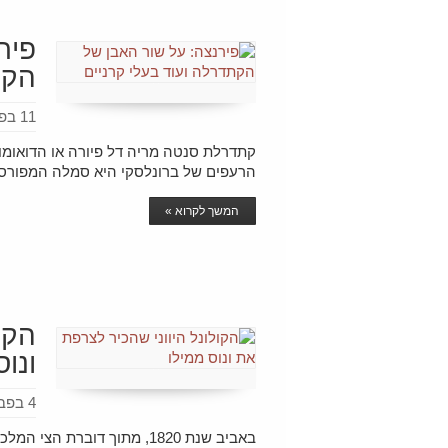
פיר
הקת
11 בפברואר 2016
קתדרלת סנטה מריה דל פיורה או הדואומו
הרעפים של ברונלסקי היא סמלה המפורס
המשך לקרוא »
הקו
ונוס
4 בפברואר 2016
באביב שנת 1820, מתוך דוברת