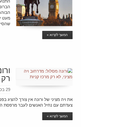
התנועה
הברונז
הבוהה
מעט יו
שהסיר 
המשך לקרוא »
ורו
רק 
29 בספטמבר 2016
את ויה מציני של ורונה אין צורך להציג ב
צעדתם עם נחיל האנשים לעבר מרפסת ה
המשך לקרוא »