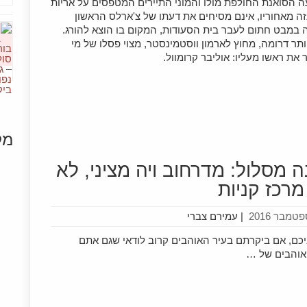
 הסואנת החולפת מולו והמוני התיירים המטפסים על אריות
ה מאחוריו, אינם מסיחים את דעתו של צ'ארלס הראשון
 במבט חתום לעבר בית הסעודות, המקום בו הוצא להורג.
תר דרומה, מחוץ לארמון ווסטמינסטר, מצוי פסלו של מי
את ראשו מעליו: אוליבר קרומוול.
מק
נה מסלול: מדרחוב ויה מציני, לא
[+]
מרכז קניות
|
עמירם צברי
פניכם, אם ביקרתם בעיר האוהבים קרוב לודאי שגם אתם
אוהבים של …