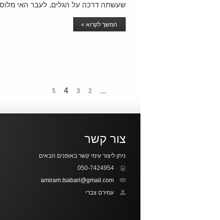
שעשתה דרכה על הגלים, לעבר האי מלוס 
המשך לקרוא »
4
...
5
3
2
צור קשר
ניתן ליצור עימי קשר באופנים הבאים
050-7424954
amiram.tsabari@gmail.com
עמירם צברי