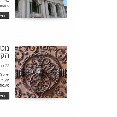
n Laterano
המשך
נוט
הקת
23 בדצמבר 2016
העיר פ
מעמודי
המשך