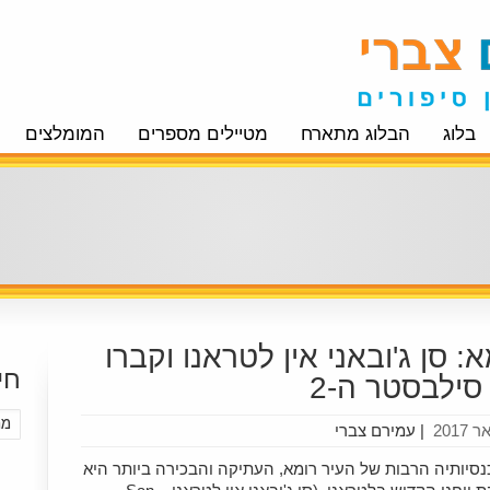
בלוג
הבלוג מתארח
מטיילים מספרים
המומלצים
: סן ג'ובאני אין לטראנו וקברו
חי
סילבסטר ה-2
|
עמירם צברי
נסיותיה הרבות של העיר רומא, העתיקה והבכירה ביותר היא