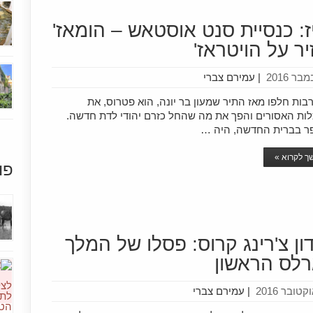
ז: כנסיית סנט אוסטאש – הומאז'
יר על הויטראז'
|
עמירם צברי
בות חלפו מאז התיר שמעון בר יונה, הוא פטרוס, את
ות האסורים והפך את מה שהחל כזרם יהודי לדת חדשה.
ר בברית החדשה, היה …
 לקרוא »
פו
דון צ'רינג קרוס: פסלו של המלך
רלס הראשון
|
עמירם צברי