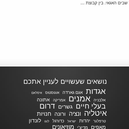
שבים האגאי. בין קבוצת …
נושאים שעשויים לעניין אתכם
אגדות
אגם גארדה
אוגוסטוס
איסלאם
אמנים
אתונה
אלבניה
אמריקה
דרום
בעלי חיים
גשרים
איטליה
ונציה
חנויות
ורונה
לונדון
יהדות
כדורגל
טרפלגר
ישראל
לוגו
מוזיאונים
מאפים
מדיצ'י