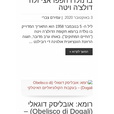
בו נולדו הפפראצי ולה
דולצ'ה ויטה
3 באוקטובר 2020
|
עמירם צברי
ליל ה- 5 בנובמבר 1958 הוא התאריך המדוייק
בו נולדה ברומא תקופת הדולצ'ה ויטה
("החיים המתוקים"). באותו ערב מדובר, חגגה
הרוזנת הוונציאנית אולגינה די רובילנט …
המשך לקרוא »
רומא: אובליסק דוגאלי
(Obelisco di Dogali) –