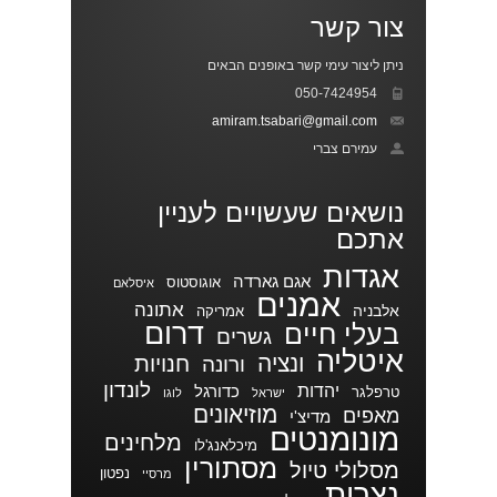
צור קשר
ניתן ליצור עימי קשר באופנים הבאים
050-7424954
amiram.tsabari@gmail.com
עמירם צברי
נושאים שעשויים לעניין
אתכם
אגדות
אגם גארדה
אוגוסטוס
איסלאם
אמנים
אתונה
אלבניה
אמריקה
דרום
בעלי חיים
גשרים
איטליה
ונציה
חנויות
ורונה
לונדון
יהדות
כדורגל
טרפלגר
ישראל
לוגו
מוזיאונים
מאפים
מדיצ'י
מונומנטים
מלחינים
מיכלאנג'לו
מסתורין
מסלולי טיול
נפטון
מרסיי
נצרות