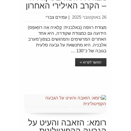
– הקרב האילירי האחרון
26 באוקטובר 2025
|
עמירם צברי
מצודת רוזפה (באלבנית: קָלָאיה אֵה רוֹזָאפֵס)
הידועה גם כמצודת שקודרה, היא אחד
האתרים המרשימים והמרגשים בצפון־מערב
אלבניה. היא מתנשאת על גבעה סלעית
בגובה של כ־130 …
המשך לקרוא »
רומא: הזאבה והעיט על
הגבעה הקפיטולינית