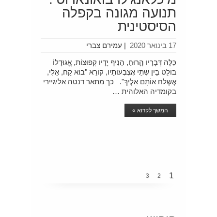
תנועה מגונה בקפלה
הסיסטינית
17 בינואר 2020
|
עמירם צברי
כִּלָּה דְּבָרָיו הָָרוּחַ, הֵנִיף יָדָיו קְפוּצוֹת, אֲֲגוּדָלוֹ
בּוֹלֵט בֵּין שְתֵּי אֶצְבְּעוֹתָיו, קוֹרֵא "בּוֹא קַח, אֵלִי,
אֶשְלַח אוֹתָם אֵלֶיךָ". כך מתאר דנטה אליגיירי
בקומדיה האלוהית …
המשך לקרוא »
1
3
2