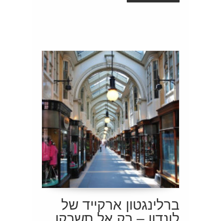
ברלינגטון ארקייד של
לונדון – רק אל תשרקו