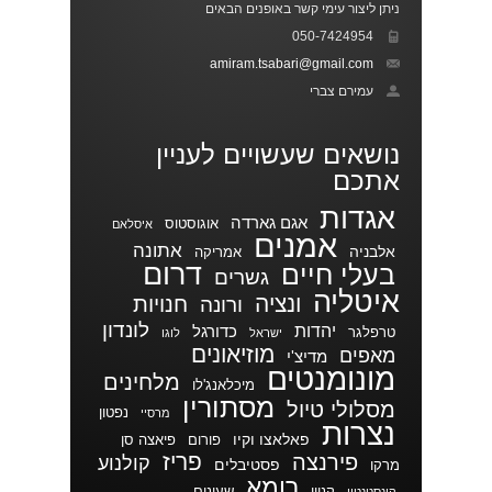
ניתן ליצור עימי קשר באופנים הבאים
050-7424954
amiram.tsabari@gmail.com
עמירם צברי
נושאים שעשויים לעניין
אתכם
אגדות
אגם גארדה
אוגוסטוס
איסלאם
אמנים
אתונה
אלבניה
אמריקה
דרום
בעלי חיים
גשרים
איטליה
ונציה
חנויות
ורונה
לונדון
יהדות
כדורגל
טרפלגר
ישראל
לוגו
מוזיאונים
מאפים
מדיצ'י
מונומנטים
מלחינים
מיכלאנג'לו
מסתורין
מסלולי טיול
נפטון
מרסיי
נצרות
פאלאצו וקיו
פורום
פיאצה סן
פריז
פירנצה
קולנוע
פסטיבלים
מרקו
רומא
קניון
שעונים