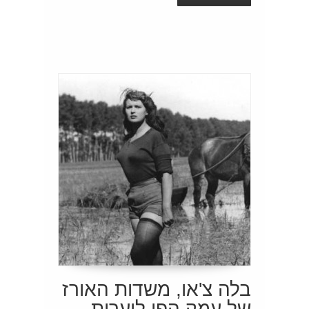
בלה צ'או, משדות האורז
של עמק הפו ליערות