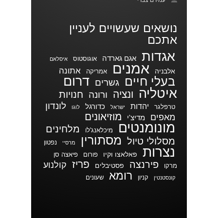
עמירם צברי
נושאים שעשויים לעניין
אתכם
אגדות
אגם גארדה
אוגוסטוס
איסלאם
אמנים
אתונה
אלבניה
אמריקה
דרום
בעלי חיים
גשרים
איטליה
ונציה
חנויות
ורונה
לונדון
יהדות
כדורגל
טרפלגר
ישראל
לוגו
מוזיאונים
מאפים
מדיצ'י
מונומנטים
מלחינים
מיכלאנג'לו
מסתורין
מסלולי טיול
נפטון
מרסיי
נצרות
פאלאצו וקיו
פורום
פיאצה סן
פריז
פירנצה
קולנוע
פסטיבלים
מרקו
רומא
קניון
שעונים
קונסטנטין