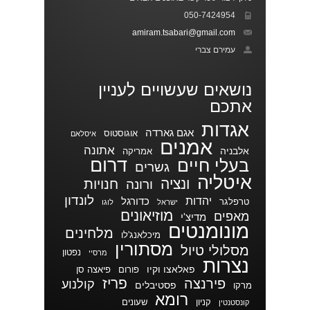
050-7424954
amiram.tsabari@gmail.com
עמירם צברי
נושאים שעשויים לעניין
אתכם
אגדות
אגם גארדה
אוגוסטוס
איסלאם
אמנים
אתונה
אלבניה
אמריקה
דרום
בעלי חיים
גשרים
איטליה
ונציה
חנויות
ורונה
לונדון
יהדות
כדורגל
טרפלגר
ישראל
לוגו
מוזיאונים
מאפים
מדיצ'י
מונומנטים
מלחינים
מיכלאנג'לו
מסתורין
מסלולי טיול
נפטון
מרסיי
נצרות
פאלאצו וקיו
פורום
פיאצה סן
פריז
פירנצה
קולנוע
פסטיבלים
מרקו
רומא
קניון
שעונים
קונסטנטין