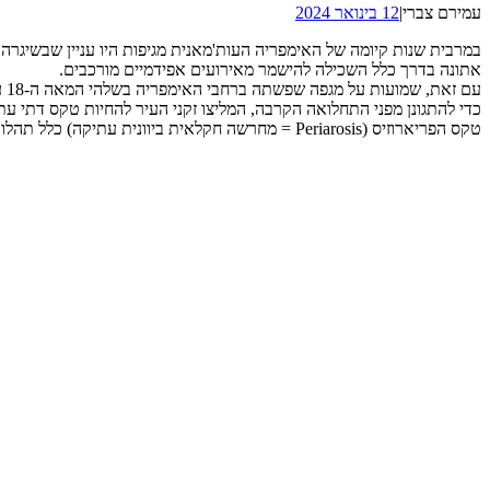
עמירם צברי
|
12 בינואר 2024
במרבית שנות קיומה של האימפריה העות'מאנית מגיפות היו עניין שבשיגרה.
אתונה בדרך כלל השכילה להישמר מאירועים אפידמיים מורכבים.
עם זאת, שמועות על מגפה שפשתה ברחבי האימפריה בשלהי המאה ה-18 עוררו לחץ וחרדה בקרב התושבים.
כדי להתגונן מפני התחלואה הקרבה, המליצו זקני העיר להחיות טקס דתי עת
טקס הפריארוזיס (Periarosis = מחרשה חקלאית ביוונית עתיקה) כלל תהלוכה ססגונית שעברה ברחבי העיר ונעצרה לפרקים סמוך לעמודים עתיקים שעל פי המסורת אחזו בכוחות מרפא.