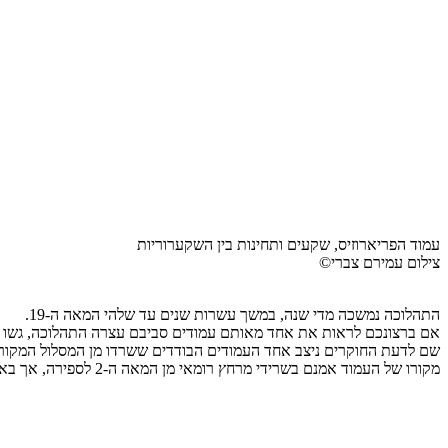
עמוד הפריארוזיס, שקעים ותחינות בין השקערוריות
צילום עמירם צברי©
התהלוכה נמשכה מדי שנה, במשך עשרות שנים עד שלהי המאה ה-19.
אם ברצונכם לראות את אחד מאותם עמודים סביבם עצרה התהלוכה, גשו לש
שם לדעת החוקרים ניצב אחד העמודים הבודדים ששרדו מן המסלול המקורי
מקורו של העמוד אמנם בשרידי מרחץ רומאי מן המאה ה-2 לספירה, אך באותן שנים נעשה בו שימוש משני בטקס הפריארוזיס.