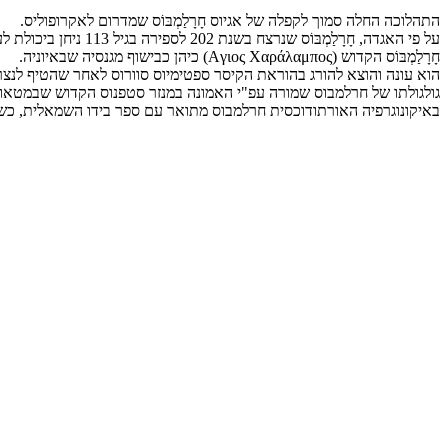
התהלוכה החלה סמוך לקפלה של אגיוס חָרָלַמְבּוֹס שמדרום לאקרופוליס.
על פי האגדה, חָרָלַמְבּוֹס שנרצח בשנת 202 לספירה בגיל 113 ניחן ביכולת לעצור מגיפות.
חָרָלַמְבּוֹס הקדוש (Aγιος Χαράλαμπος) כיהן כבישוף מגנסיה שבאיוניה.
הוא עונה והוצא להורג בהוראת הקיסר ספטימיוס סוורוס לאחר שהטיף לנצר
גולגולתו של חרלמבוס שמורה עפ"י האמונה במנזר סטפנוס הקדוש שבמטאו
באיקונוגרפיה האורתודוכסית חרלמבוס מתואר עם ספר בידו השמאלית, כשי