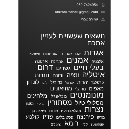
050-7424954
amiram.tsabari@gmail.com
עמירם צברי
נושאים שעשויים לעניין
אתכם
אגדות
אגם גארדה
אוגוסטוס
איסלאם
אמנים
אתונה
אלבניה
אמריקה
דרום
בעלי חיים
גשרים
איטליה
ונציה
חנויות
ורונה
לונדון
יהדות
כדורגל
טרפלגר
ישראל
לוגו
מוזיאונים
מאפים
מדיצ'י
מונומנטים
מלחינים
מיכלאנג'לו
מסתורין
מסלולי טיול
נפטון
מרסיי
נצרות
פאלאצו וקיו
פורום
פיאצה סן
פריז
פירנצה
קולנוע
פסטיבלים
מרקו
רומא
קניון
שעונים
קונסטנטין