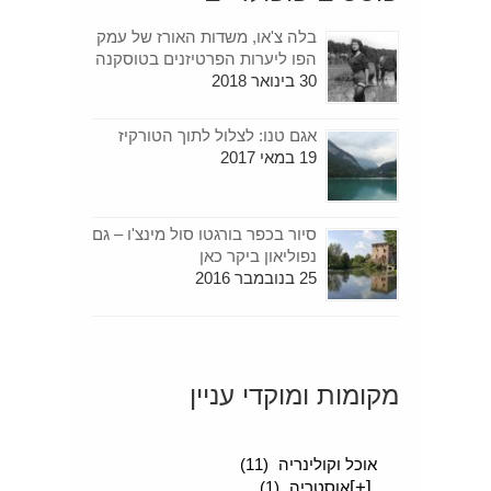
בלה צ'או, משדות האורז של עמק
הפו ליערות הפרטיזנים בטוסקנה
30 בינואר 2018
אגם טנו: לצלול לתוך הטורקיז
19 במאי 2017
סיור בכפר בורגטו סול מינצ'ו – גם
נפוליאון ביקר כאן
25 בנובמבר 2016
מקומות ומוקדי עניין
[+]
סיפורים מטיילים
(189)
אוכל וקולינריה
(11)
[+]
אוסטריה
(1)