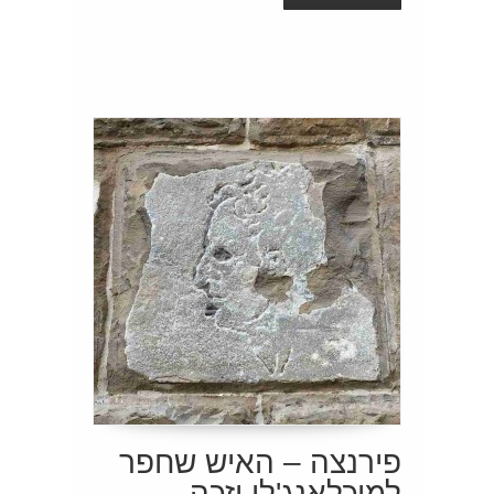
פירנצה – האיש שחפר
למיכלאנג'לו וזכה