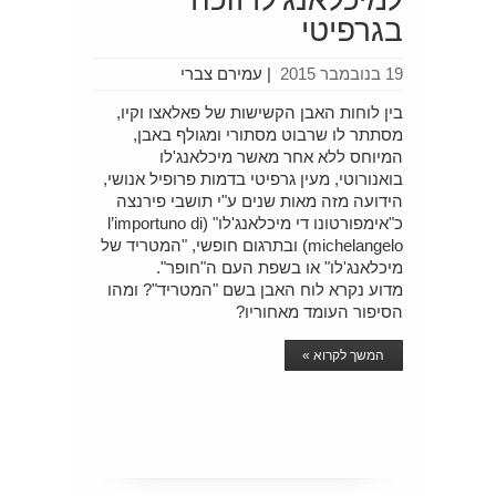
בגרפיטי
19 בנובמבר 2015
|
עמירם צברי
בין לוחות האבן הקשישות של פאלאצו וקיו,
מסתתר לו שרבוט מסתורי ומגולף באבן,
המיוחס ללא אחר מאשר מיכלאנג'לו
בואנורוטי, מעין גרפיטי בדמות פרופיל אנושי,
הידועה מזה מאות שנים ע"י תושבי פירנצה
כ"אימפורטונו די מיכלאנג'לו" (l’importuno di
michelangelo) ובתרגום חופשי, "המטריד של
מיכלאנג'לו" או בשפת העם ה"חופר".
מדוע נקרא לוח האבן בשם "המטריד"? ומהו
הסיפור העומד מאחוריו?
המשך לקרוא »