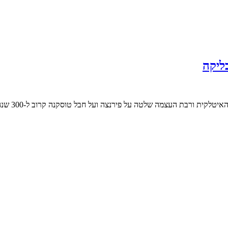
ליקה
צמה שלטה על פירנצה ועל חבל טוסקנה קרוב ל-300 שנה. בניה השתדכו בבריתות …