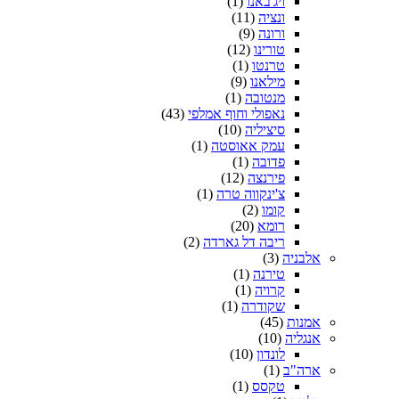
ויג'באנו
(1)
ונציה
(11)
ורונה
(9)
טורינו
(12)
טרנטו
(1)
מילאנו
(9)
מנטובה
(1)
נאפולי וחוף אמלפי
(43)
סיציליה
(10)
עמק אאוסטה
(1)
פדובה
(1)
פירנצה
(12)
צ'ינקווה טרה
(1)
קומו
(2)
רומא
(20)
ריבה דל גארדה
(2)
אלבניה
(3)
טירנה
(1)
קרויה
(1)
שקודרה
(1)
אמנות
(45)
אנגליה
(10)
לונדון
(10)
ארה"ב
(1)
טקסס
(1)