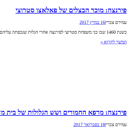
פירנצה: מוכר הבצלים של פאלאצו סטרוצי
עמירם צברי
|
16 במרץ 2017
בשנת 1460 שבו בני משפחת סטרוצי לפירנצה אחרי הגלות שנכפתה עליהם ע"י משפחת מדיצ'י היריבה. במשך כל אותה תקופה ישב פיליפו סטרוצי (Filippo Strozzi) בנאפולי, התבסס …
המשך לקרוא »
פירנצה: מרפא החמורים ושש הגלולות של בית מדי
עמירם צברי
|
18 בפברואר 2017