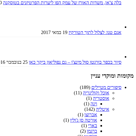
בלה צ'או, משדות האורז של עמק הפו ליערות הפרטיזנים בטוסקנה
30 בינ
אגם טנו: לצלול לתוך הטורקיז
19 במאי 2017
סיור בכפר בורגטו סול מינצ'ו – גם נפוליאון ביקר כאן
25 בנובמבר 2016
מקומות ומוקדי עניין
סיפורים מטיילים
(189)
אוכל וקולינריה
(11)
אוסטריה
(1)
וינה
(1)
איטליה
(142)
אברוצו
(1)
אורטה סן ג'וליו
(1)
בארי
(1)
ברגמו
(2)