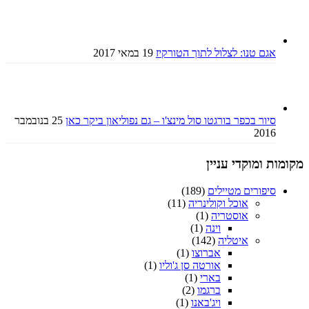
אגם טנו: לצלול לתוך הטורקיז
19 במאי 2017
סיור בכפר בורגטו סול מינצ'ו – גם נפוליאון ביקר כאן
25 בנובמבר
2016
מקומות ומוקדי עניין
סיפורים מטיילים
(189)
אוכל וקולינריה
(11)
אוסטריה
(1)
וינה
(1)
איטליה
(142)
אברוצו
(1)
אורטה סן ג'וליו
(1)
בארי
(1)
ברגמו
(2)
ויג'באנו
(1)