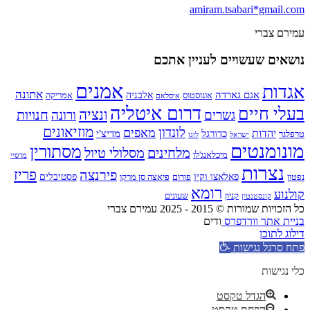
amiram.tsabari*gmail.com
עמירם צברי
נושאים שעשויים לעניין אתכם
אמנים
אגדות
אתונה
אגם גארדה
אלבניה
אוגוסטוס
אמריקה
איסלאם
דרום איטליה
בעלי חיים
ונציה
חנויות
גשרים
ורונה
מוזיאונים
לונדון
מאפים
יהדות
כדורגל
מדיצ'י
טרפלגר
ישראל
לוגו
מונומנטים
מסתורין
מלחינים
מסלולי טיול
מיכלאנג'לו
מרסיי
נצרות
פירנצה
פריז
פאלאצו וקיו
פסטיבלים
נפטון
פורום
פיאצה סן מרקו
רומא
קולנוע
קניון
שעונים
קונסטנטין
כל הזכויות שמורות © 2015 - 2025 עמירם צברי
בניית אתר וורדפרס
ודים
דילוג לתוכן
פתח סרגל נגישות
כלי נגישות
הגדל טקסט
הפחת טקסט