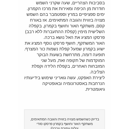
בסביבות הצהריים, שעה שקרני השמש
חודרות מן הכיפה ומאירות את מרכז הקמרון.
ימים ספציפיים במרץ וספטמבר בהם השמש
מצויה בזווית והגובה המתאימים. אז באורח
קסם, משתקף האור וחושף בקמרון, בקפלה
השלישית מימין (קפלת ההתעברות ללא רבב)
פרסקו המציג את האל נושא ברכה.
האור המשתקף, חושף פרסקו נוסף המציג את
ישוע בקמרון שמעל קפלת נשמות כור המצרף.
תופעה דומה, מתרחשת בשעות הבוקר
המוקדמות של תקופה זאת, מעל שני
המזבחות האחרים, בקפלת הלידה וקפלת
הצליבה.
ליצירת האפקט, עשה גואריני שימוש בידיעותיו
הנרחבות באסטרונומיה ובאופטיקה
גיאומטרית.
בדיוק כשהשמש מצויה בזווית והגובה המתאימים,
משתקף האור וחושף בקמרון פרסקו סודי
צילום עמירם צברי©