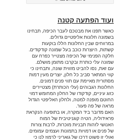
ועוד הפתעה קטנה
כאשר תפנו את מבטכם לעבר הכיפה, תבחינו
בשמונה חלונות אליפטיים גדולים.
במרווחים שבין החלונות הללו בוקעות
קשתות, היוצרות כוכב בעל שמונה קודקודים.
חלקה הפנימי של הכיפה מצטייר כפרח עם
שמונה עלי כותרת ובקרבו מתומן מושלם.
עם זאת, נסו להביט מזווית שונה, ותבחינו כי
קווי המתאר סביב כל חלון, יוצרים מעין דמות
מסתורית מאיימת עם תווי פנים דמונים.
החלונות הגבוהים (עלי הכותרת) מצטיירים
כזוג עיניים, קודקודו של החלון המחומש דמוי
החוטם מופנה למטה, ולחלון האליפטי הגדול
מראה של פה פעור.
האם מדובר ביד המקרה, או בתופעה הנקראת
פראידוליה, הטיה קוגניטיבית של המוח
האנושי לזהות תבניות מוכרות, לרבות צורות
של פנים או דמויות בתמונות ועצמים עמומים.
ואולי זו פשוט דרכו של גואריני לרמוז לנו כי