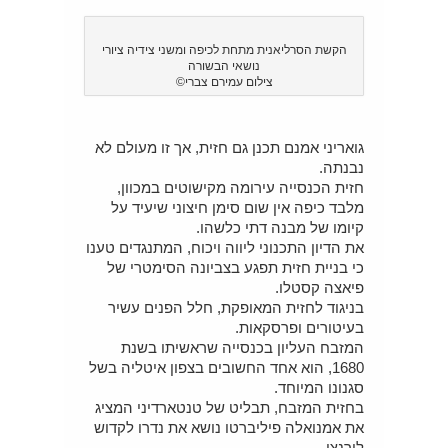
הקשת הסרליאנית מתחת לכיפה ומשני צידיה ציורי
נושאי הבשורה
צילום עמירם צברי©
גואריני אמנם תכנן גם חזית, אך זו מעולם לא
נבנתה.
חזית הכנסייה עירומה מקישוטים במכוון,
מלבד כיפה אין שום סימן חיצוני שיעיד על
קיומו של מבנה דתי כלשהו.
את הדיון התכנוני ליווה ויכוח, המתנגדים טענו
כי בניית חזית תפגע בצביונה הסימטרי של
פיאצה קסטלו.
בניגוד לחזית המאופקת, חלל הפנים עשיר
בעיטורים ופרסקאות.
המזבח העליון בכנסייה שראשיתו בשנת
1680, הוא אחד החשובים בצפון איטליה בשל
סגנונו המיוחד.
בחזית המזבח, תבליט של טנטארדיני המציג
את אמנואלה פיליברטו נושא את נדרו לקדוש
לורנצו.