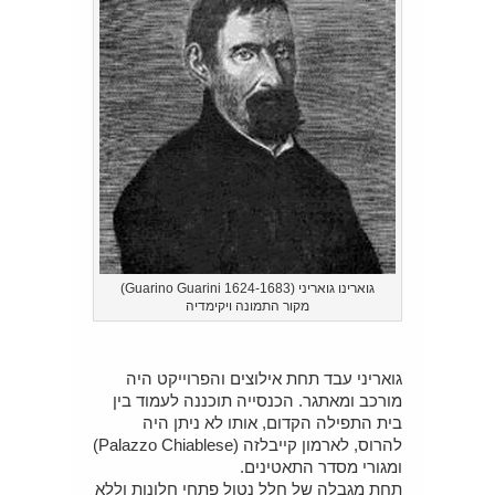
גוארינו גואריני (Guarino Guarini 1624-1683)
מקור התמונה ויקימדיה
גואריני עבד תחת אילוצים והפרוייקט היה
מורכב ומאתגר. הכנסייה תוכננה לעמוד בין
בית התפילה הקדום, אותו לא ניתן היה
להרוס, לארמון קייבלזה (Palazzo Chiablese)
ומגורי מסדר התאטינים.
תחת מגבלה של חלל נטול פתחי חלונות וללא