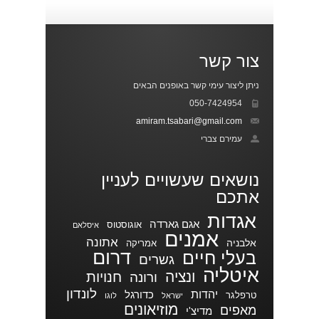
צור קשר
ניתן ליצור עימי קשר באופנים הבאים
050-7424954
amiram.tsabari@gmail.com
עמירם צברי
נושאים שעשויים לעניין
אתכם
אגדות
אגם גארדה
אוגוסטוס
איסלאם
אמנים
אתונה
אלבניה
אמריקה
דרום
בעלי חיים
גשרים
איטליה
ונציה
חנויות
ורונה
לונדון
יהדות
כדורגל
טרפלגר
ישראל
לוגו
מוזיאונים
מאפים
מדיצ'י