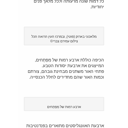
כל דמות שונה מרעותה ולכל מלאך פנים
יחודיות.
מלאכוני בארוק (פוטי), ובמרכז העין הרואה הכל
צילום עמירם צברי©
הכיפה כוללת ארבע רמות של מִפְתָחים,
המייצגים את ארבעת יסודות הטבע.
פתחי האור משתנים מבחינת גובהם, צורתם
וכמות האור שהם מחדירים לחלל הכנסייה.
ארבע רמות של מִפְתָחים
ארבעת האוונגליסטים מתוארים בפנדנטיבות