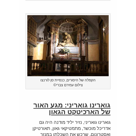
הקפלה של היסורים, כנסיית סן לורנצו
צילום עמירם צברי©
גוארינו גואריני: מגע האור
של הארכיטקט הגאון
גוארינו גואריני, נזיר יליד מודנה היה גם
אדריכל מוכשר, מתמטיקאי גאון, תאורטיקן
ואסטרונום, שרכש את השכלתו במנזר