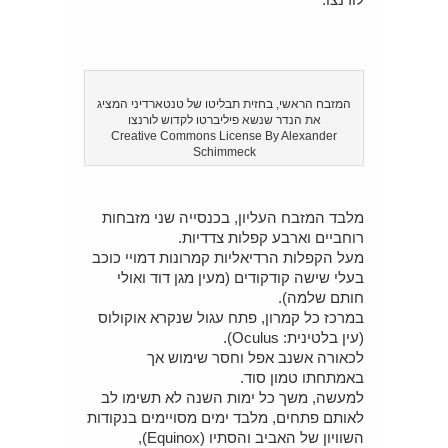
המזבח הראשי, בחזית תבליטו של טנטארדיני המציג
את הנדר שנשא פיליברטו לקדוש לורנצו
Creative Commons License By Alexander
Schimmeck
מלבד המזבח העליון, בכנסייה שני מזבחות
רוחביים וארבע קפלות צדדיות.
מעל הקפלות הרדיאליות קמרונות דמויי כוכב
בעלי שישה קודקודים (מעין מגן דוד ואולי
חותם שלמה).
במרכז כל קמרון, פתח עגול שנקרא אוקולוס
(עין בלטינית: Oculus).
לכאורה אשנב אפל וחסר שימוש אך
באמתחתו טמון סוד.
למעשה, משך כל ימות השנה לא תשימו לב
לאותם פתחים, מלבד ימים מסויימים בנקודות
השוויון של האביב והסתיו (Equinox),