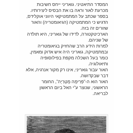
המסדר התיאטיני. גואריני ייחס חשיבות
מכרעת לאור וראה בו את הבסיס ליצירותיו.
בספר שכתב על המתמטיקאי היווני אוקלידס,
הדגיש כי המתמטיקה (הגיאומטריה) והאור
שזורים זה בזה.
הארכיטקטורה, לדידו של גואריני, היא תולדה
של שניהם.
למרות הידע הרב שהחזיק בגיאומטריה
ובמתמטיקה, גואריני היה איש אדוק ומאמין,
כומר בעל השכלה מקפת בפילוסופיה
ותיאולוגיה.
האור עבור גואריני, אינו רק מקור אנרגיה, אלא
דבר שבקדושה.
האור הוא ה-"פְּרִימָה מָטֶרְיָה", החומר
הראשוני, שנוצר ע"י האל ביום הראשון
לבריאה.