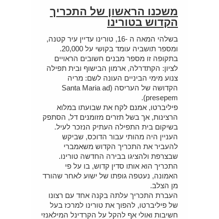
משכנו הראשון של התכריך
הקדוש בטורינו
בשלהי המאה ה -16, טורינו עדיין עיר קטנה,
ומספר תושביה עומד בקושי על 20,000.
בתקופה זו מספר מבנים חשובים הראויים
לציון: הקתדרלה, ארמון הבישוף ובית תפילה
צנוע מימי הביניים העונה לשם: מריה
הקדושה של העריסה (Santa Maria ad
presepem).
פיליברטו, אמנם לקח את שבועתו במלוא
הרצינות, אך בשל תזרים מזומנים דל, הסתפק
בשיקום בית התפילה העתיק הנזכר לעיל.
העניין היה מהותי עבור הדוכס, שביקש
להעביר את התכריך הקדוש משאמברי
שבצרפת ולהציגו בבירה החדשה טורינו.
התכריך הוא אותו סדין קדוש, בו על פי
האמונה, נעטפה גופתו של ישוע לאחר שהורד
מן הצלב.
העברת התכריך עלתה בקנה אחד עם רצונו
של פיליברטו, להפוך את טורינו למרכז בעל
חשיבות ואולי אף להקל על הקרדינל המילאנזי