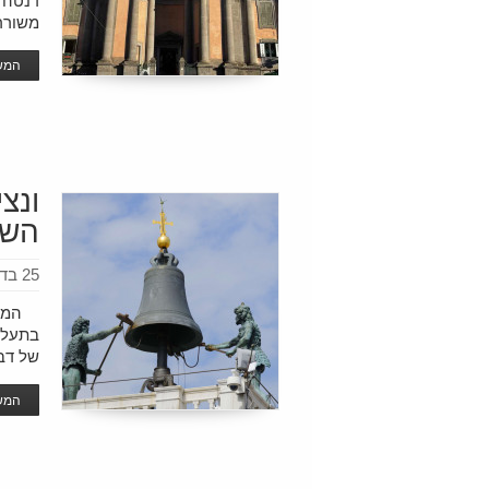
דנטה ה
משורר
המשך
ונצ
השע
25 בדצמבר 2015
המוני
בתעלות
של דבר
המשך