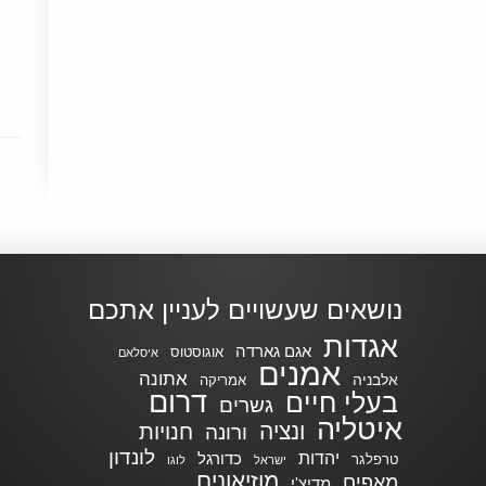
נושאים שעשויים לעניין אתכם
אגדות
אגם גארדה
אוגוסטוס
איסלאם
אמנים
אתונה
אלבניה
אמריקה
דרום
בעלי חיים
גשרים
איטליה
ונציה
חנויות
ורונה
לונדון
יהדות
כדורגל
טרפלגר
ישראל
לוגו
מוזיאונים
מאפים
מדיצ'י