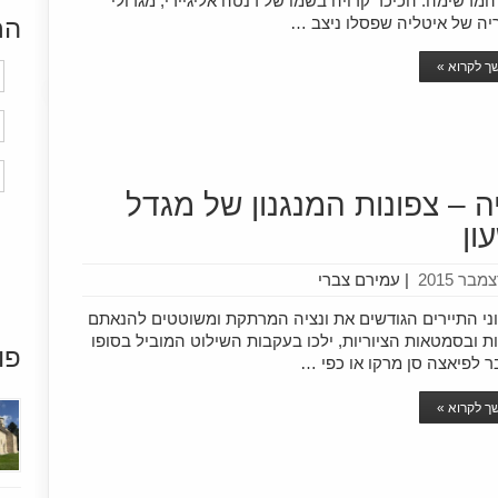
מרשימה. הכיכר קרויה בשמו של דנטה אליגיירי, מגדולי
יה של איטליה שפסלו ניצב …
הר
 לקרוא »
יה – צפונות המנגנון של מגדל
ון
|
עמירם צברי
 התיירים הגודשים את ונציה המרתקת ומשוטטים להנאתם
 ובסמטאות הציוריות, ילכו בעקבות השילוט המוביל בסופו
פו
 לפיאצה סן מרקו או כפי …
 לקרוא »