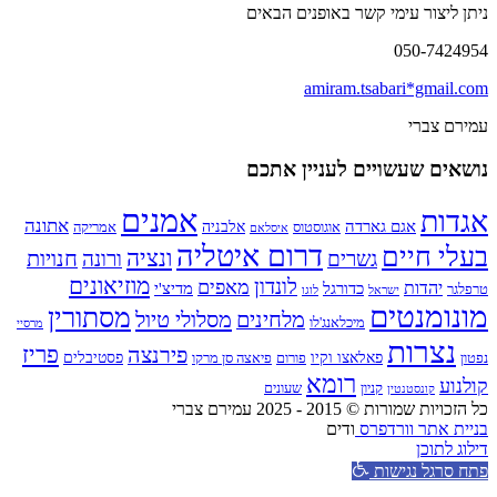
ניתן ליצור עימי קשר באופנים הבאים
050-7424954
amiram.tsabari*gmail.com
עמירם צברי
נושאים שעשויים לעניין אתכם
אמנים
אגדות
אתונה
אגם גארדה
אלבניה
אוגוסטוס
אמריקה
איסלאם
דרום איטליה
בעלי חיים
ונציה
חנויות
גשרים
ורונה
מוזיאונים
לונדון
מאפים
יהדות
כדורגל
מדיצ'י
טרפלגר
ישראל
לוגו
מונומנטים
מסתורין
מלחינים
מסלולי טיול
מיכלאנג'לו
מרסיי
נצרות
פירנצה
פריז
פאלאצו וקיו
פסטיבלים
נפטון
פורום
פיאצה סן מרקו
רומא
קולנוע
קניון
שעונים
קונסטנטין
כל הזכויות שמורות © 2015 - 2025 עמירם צברי
בניית אתר וורדפרס
ודים
דילוג לתוכן
פתח סרגל נגישות