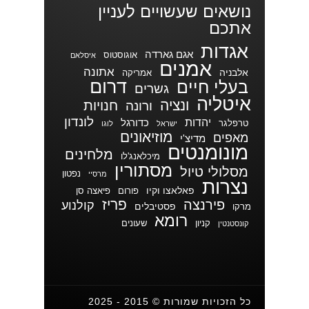
נושאים שעשויים לעניין
אתכם
אגדות
אגם גארדה
אוגוסטוס
איסלאם
אמנים
אתונה
אלבניה
אמריקה
דרום
בעלי חיים
גשרים
איטליה
ונציה
חנויות
ורונה
לונדון
יהדות
כדורגל
טרפלגר
ישראל
לוגו
מוזיאונים
מאפים
מדיצ'י
מונומנטים
מלחינים
מיכלאנג'לו
מסתורין
מסלולי טיול
נפטון
מרסיי
נצרות
פאלאצו וקיו
פורום
פיאצה סן
פריז
פירנצה
קולנוע
פסטיבלים
מרקו
רומא
קניון
שעונים
קונסטנטין
כל הזכויות שמורות © 2015 - 2025