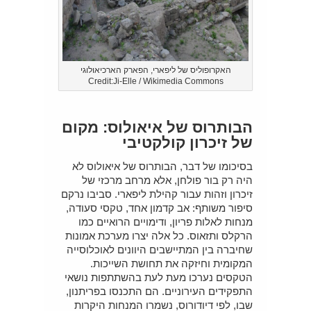
האקרופוליס של ליפארי, הפארק הארכיאולוגי
Credit:Ji-Elle / Wikimedia Commons
הבותרוס של איאולוס: מקום
של זיכרון קולקטיבי
בסיכומו של דבר, הבותרוס של איאולוס לא
היה רק בור פולחן, אלא מרחב מרכזי של
זיכרון וזהות עבור קהילת ליפארי. סביבו נרקם
סיפור משותף: אב קדמון אחד, טקסי סעודה,
מנחות לאלות פריון, ודימויים הרואיים כמו
הרקלס ותזאוס. כל אלה יצרו מערכת אמונות
שחיברה בין המתיישבים היוונים לאוכלוסייה
המקומית וחיזקה את תחושת השייכות.
הטקסים נערכו מעת לעת בהשתתפות נושאי
התפקידים העירוניים. הם התכנסו בפריתנון,
שבו, לפי דיודורוס, נשמרו המנחות היקרות