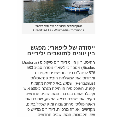
האקרופוליס והמצודה של האי ליפארי
Credit:Ji-Elle / Wikimedia Commons
ייסודה של ליפארי: מפגש
בין יוונים לתושבים ילידיים
ההיסטוריון היווני דיודורוס סיקולוס (Diodorus
Siculus) מספר כי ליפארי נוסדה סביב 580–
576 לפנה״ס בידי מתיישבים מקנידוס
ומרודוס. את המשלחת הוביל פנתאטלוס
(Pentathlus), שפגש באי קהילה מקומית
קטנה. האוכלוסיה הוותיקה מנתה כ-500 איש
וקיבלה אותם בברכה. המתיישבים החדשים
הקימו את יישובם בראש המצוק, שם בנו את
האקרופוליס, מרחב גבוה ומוגן שכלל בתים,
מקדשים ואגורה מרכזית. דיודורוס מדגיש כי
שתי הקבוצות, המתיישבים החדשים