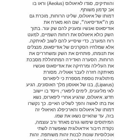
והוותיקים, סגדו לאיאולוס (Aeolus) וראו בו
אב קדמון משותף.
דמותו של איאולוס, שליט הרוחות, מוכרת גם
מן ה״אודיסיאה״, שם הוא מארח את
אודיסאוס ואנשיו ומעניק להם שק עור. בתוך
השק כולא איאולוס את רוחות השמיים, למעט
רוח המערב, כדי שיסייע להם לשוב לאיתקה.
אלא שמלחיו הסקרנים של אודיסאוס, מנצלים
את תנומתו, פותחים את השק ומשחררים את
הרוחות. הסערה האדירה המתחוללת מסבכת
את העלילה ומרחיקה את אודיסאוס ואנשיו
מאיתקה חזרה לעבר אאוליה. מסורת
מיתולוגית נוספת מספרת כי ליפארוס
(Liparus), בנו של אאוסון מלך האוסונים, הגיע
לאי מליגוניס, לימים ליפארי, וייסד בו יישוב
חדש. איאולוס, שהגיע אחרי ליפארוס, נשא
את בתו לאשה והפך לשליט האיים. כך נקשרו
דמותו של איאולוס והארכיפלג האיאולי זה
בזה, עד שהאיים נשאו את שמו.
המיתוסים שימשו גורם מאחד ורב עוצמה,
נקודת חיבור אידאולוגית שאִפשרה לשתי
אוכלוסיות שונות לבנות זהות משותפת. זהות