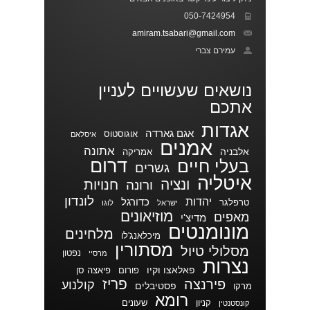
050-7424954
amiram.tsabari@gmail.com
עמירם צברי
נושאים שעשויים לעניין
אתכם
אגדות
אגם גארדה
אוגוסטוס
איסלאם
אמנים
אתונה
אלבניה
אמריקה
דרום
בעלי חיים
גשרים
איטליה
ונציה
חנויות
ורונה
לונדון
יהדות
כדורגל
טרפלגר
ישראל
לוגו
מוזיאונים
מאפים
מדיצ'י
מונומנטים
מלחינים
מיכלאנג'לו
מסתורין
מסלולי טיול
נפטון
מרסיי
נצרות
פאלאצו וקיו
פורום
פיאצה סן
פריז
פירנצה
קולנוע
פסטיבלים
מרקו
רומא
קניון
שעונים
קונסטנטין