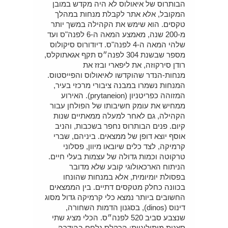
הבותרוס של איאולוס לא היה מקדש במובן
המקובל, אלא אתר לקבלת מנחות במהלך
טקסים. הוא שימש את הקהילה במשך יותר
מ-200 שנה, מאמצע המאה ה-6 לפנה"ס ועד
שלהי המאה ה-4 לפנה"ס. דיודורוס סיקולוס
מספר שבשנת 304 לפנה״ס תקף אגאתוקלס,
רודן סירקוזה, את ליפארי ובזז את
מנחות-הנדר שהוקדשו לאיאולוס והפייסטוס.
המנחות נשמרו במבנה ציבורי מרכזי בעיר,
המזוהה כפריטניון (prytaneion). האירוע
ממחיש את עומק חשיבותו של הפולחן עבור
הקהילה, גם לאחר למעלה ממאתיים שנות
קיום. פנים הבותרוס נחפר בשכבות, והניב
אוסף יוצא דופן של ממצאים. ביניהם, שברי
קרמיקה, לצד כלים שיובאו מיוון, פסלוני
טרקוטה וכמות גדולה של עצמות בעלי חיים.
הניתוח הארכאולוגי קובע שלא מדובר
בפסולת יומיומית, אלא במנחות שהונחו
בכוונה כחלק מטקסים דתיים. בין הממצאים
החשובים ביותר נמצא כלי קרמיקה גדול מסוג
דינוס (dinos), בסגנון הדמות השחורה,
שנצבע סביב 520 לפנה״ס. הכלי מציג שתי
סצנות מיתולוגיות: הרקלס נלחם בהידרה