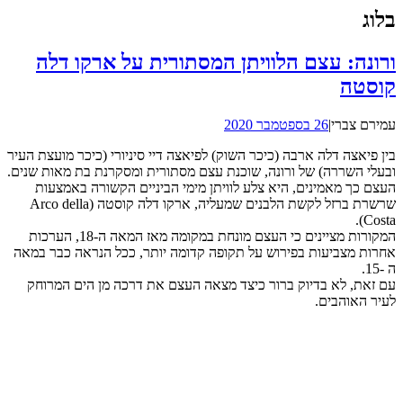
בלוג
ורונה: עצם הלוויתן המסתורית על ארקו דלה
קוסטה
עמירם צברי
|
26 בספטמבר 2020
בין פיאצה דלה ארבה (כיכר השוק) לפיאצה דיי סיניורי (כיכר מועצת העיר
ובעלי השררה) של ורונה, שוכנת עצם מסתורית ומסקרנת בת מאות שנים.
העצם כך מאמינים, היא צלע לוויתן מימי הביניים הקשורה באמצעות
שרשרת ברזל לקשת הלבנים שמעליה, ארקו דלה קוסטה (Arco della
Costa).
המקורות מציינים כי העצם מונחת במקומה מאז המאה ה-18, הערכות
אחרות מצביעות בפירוש על תקופה קדומה יותר, ככל הנראה כבר במאה
ה -15.
עם זאת, לא בדיוק ברור כיצד מצאה העצם את דרכה מן הים המרוחק
לעיר האוהבים.