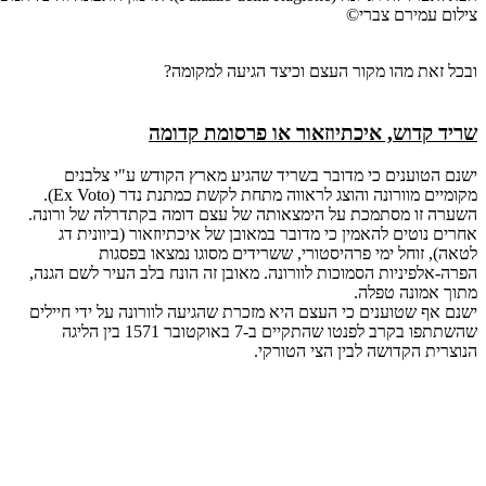
צילום עמירם צברי©
ובכל זאת מהו מקור העצם וכיצד הגיעה למקומה?
שריד קדוש, איכתיוזאור או פרסומת קדומה
ישנם הטוענים כי מדובר בשריד שהגיע מארץ הקודש ע"י צלבנים
מקומיים מוורונה והוצג לראווה מתחת לקשת כמתנת נדר (Ex Voto).
השערה זו מסתמכת על הימצאותה של עצם דומה בקתדרלה של ורונה.
אחרים נוטים להאמין כי מדובר במאובן של איכתיוזאור (ביוונית דג
לטאה), זוחל ימי פרהיסטורי, ששרידים מסוגו נמצאו בפסגות
הפרה-אלפיניות הסמוכות לוורונה. מאובן זה הונח בלב העיר לשם הגנה,
מתוך אמונה טפלה.
ישנם אף שטוענים כי העצם היא מזכרת שהגיעה לוורונה על ידי חיילים
שהשתתפו בקרב לפנטו שהתקיים ב-7 באוקטובר 1571 בין הליגה
הנוצרית הקדושה לבין הצי הטורקי.