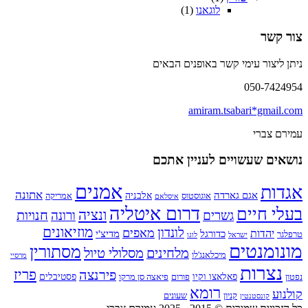
לוגאנו
(1)
צור קשר
ניתן ליצור עימי קשר באופנים הבאים
050-7424954
amiram.tsabari*gmail.com
עמירם צברי
נושאים שעשויים לעניין אתכם
אמנים
אגדות
אתונה
אגם גארדה
אלבניה
אוגוסטוס
אמריקה
איסלאם
דרום איטליה
בעלי חיים
ונציה
חנויות
גשרים
ורונה
מוזיאונים
לונדון
מאפים
יהדות
כדורגל
מדיצ'י
טרפלגר
ישראל
לוגו
מונומנטים
מסתורין
מלחינים
מסלולי טיול
מיכלאנג'לו
מרסיי
נצרות
פירנצה
פריז
פאלאצו וקיו
פסטיבלים
נפטון
פורום
פיאצה סן מרקו
רומא
קולנוע
קניון
שעונים
קונסטנטין