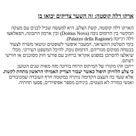
ארקו דלה קוסטה: זה השער צדיקים יבואו בו
הארקו דלה קוסטה, קשת הצלע, היא למעשה שביל לבנים עם מעקה
המקשר בין הדומוס נובה (Domus Nova) ובין ארמון התבונה, הפאלאצו
דלה רג'יונה (Palazzo della Ragione).
בימי השלטון הוונציאני, המעבר איפשר לשופטים ונושאי משרה לצעוד
בבטחה ממקום מגוריהם, הדומוס נובה, להיכל המשפט העירוני, מבלי
שיאלצו להסתכן במפגש אקראי ברחוב עם פורעי חוק מסוכנים או חורשי
רעתם.
ייתכן וזהו מקורו של המיתוס הרווח בורונה מזה מאות שנים הטוען:
כי צלע הלוויתן תיפול כאשר יעבור הצדיק האמיתי הראשון מתחת לקשת.
אלא שעד כה העצם הקדומה נותרה במקומה חרף העובדה שמכובדים
ואנשי כמורה לא מעטים, ביניהם מספר אפיפיורים, פסעו תחתיה.