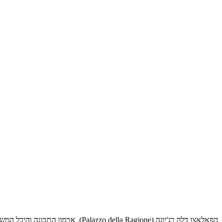
הפאלאצו דלה רג'יונה (Palazzo della Ragione). ארמון התבונה והיכל המשפט