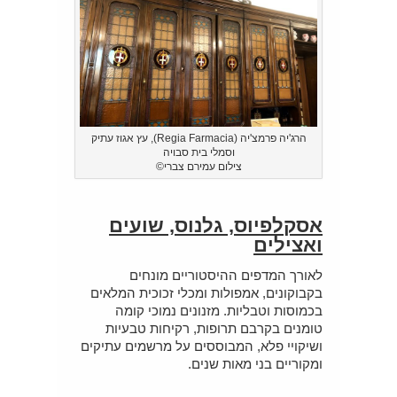
הרג'יה פרמצ'יה (Regia Farmacia), עץ אגוז עתיק
וסמלי בית סבויה
צילום עמירם צברי©
אסקלפיוס, גלנוס, שועים
ואצילים
לאורך המדפים ההיסטוריים מונחים
בקבוקונים, אמפולות ומכלי זכוכית המלאים
בכמוסות וטבליות. מזנונים נמוכי קומה
טומנים בקרבם תרופות, רקיחות טבעיות
ושיקויי פלא, המבוססים על מרשמים עתיקים
ומקוריים בני מאות שנים.