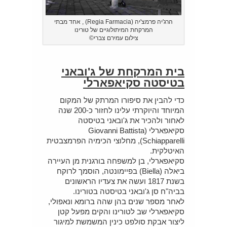
הרג'יה פרמצ'יה (Regia Farmacia) , אחד מבתי
המרקחת המיתולוגיים של טורינו
צילום עמירם צברי©
בית המרקחת של ג'ובאני
בטיסטה סקיאפארלי
כדי להבין את סיפורו המרתק של המקום
המיוחד והיוקרתי עלינו לחזור כ-200 שנה
לאחור ולהכיר את ג'ובאני בטיסטה
סקיאפארלי (Giovanni Battista
Schiapparelli), מחלוצי הכימיה הפרמצבטית
האיטלקית.
סקיאפארלי, בן למשפחה בורגנית מן העיירה
ביאלה (Biella) בפיימונטה, הוסמך לרוקח
בשנת 1817 ועשה את צעדיו הראשונים
בביה"ח סן ג'ובאני בטיסטה בטורינו.
לאחר מספר שנים בהן שהה ברומא ונאפולי,
סקיאפארלי שב לטורינו והקים מפעל קטן
ליצור אבקת סולפט כינין המשמשת למיגור