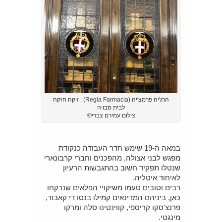
הרג'יה פרמצ'יה (Regia Farmacia) , זיקה חזקה
לבית סבויה
צילום עמירם צברי©
במאה ה-19 שימש חדר העבודה כנקודת
מפגש לבני אצולה, מהפכנים וחברי קרבונארי
שנטלו תפקיד חשוב בהתגבשות הרעיון
לאיחוד איטליה.
רבים וטובים טעמו משיקויי הפלאים שנרקחו
כאן, ביניהם המדינאים קמילו בנסו די קאבור,
פרנצ'סקו קריספי, קווינטינו סלה ומרקו
מינגטי.