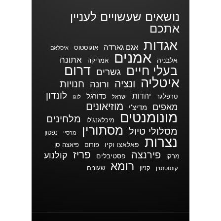
נושאים שעשויים לעניין
אתכם
אגדות
אגם גארדה
אוגוסטוס
איסלאם
אמנים
אתונה
אלבניה
אמריקה
דרום
בעלי חיים
גשרים
איטליה
ונציה
חנויות
ורונה
לונדון
יהדות
כדורגל
טרפלגר
ישראל
לוגו
מוזיאונים
מאפים
מדיצ'י
מונומנטים
מלחינים
מיכלאנג'לו
מסתורין
מסלולי טיול
נפטון
מרסיי
נצרות
פאלאצו וקיו
פורום
פיאצה סן
פריז
פירנצה
קולנוע
פסטיבלים
מרקו
רומא
קניון
שעונים
קונסטנטין