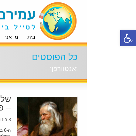
פתח סרגל נגישות
בית
מי אני
כל הפוסטים
'אנטוורפן'
שלו
– פ
8 בינואר 2021
ה-