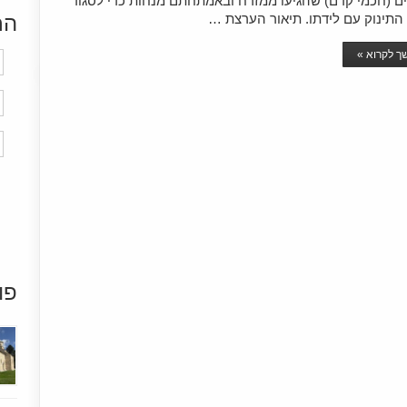
ם (חכמי קדם) שהגיעו ממזרח ובאמתחתם מנחות כדי לסגוד
התינוק עם לידתו. תיאור הערצת …
הר
 לקרוא »
פו