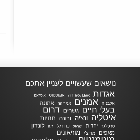
נושאים שעשויים לעניין אתכם
אגדות
אגם גארדה
אוגוסטוס
איסלאם
אמנים
אתונה
אלבניה
אמריקה
דרום
בעלי חיים
גשרים
איטליה
ונציה
חנויות
ורונה
לונדון
יהדות
כדורגל
טרפלגר
ישראל
לוגו
מוזיאונים
מאפים
מדיצ'י
מונומנטים