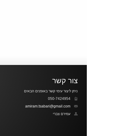
צור קשר
ניתן ליצור עימי קשר באופנים הבאים
050-7424954
amiram.tsabari@gmail.com
עמירם צברי