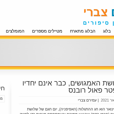
בלוג
הבלוג מתארח
מטיילים מספרים
המומלצים
שת האמגושים, כבר אינם יחדיו
חי
טר פאול רובנס
|
עמירם צברי
6 בינואר הוא חג ההתגלות (האפיפניה), יום חגם של שלושת