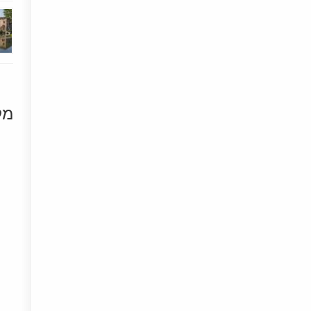
מק
[+]