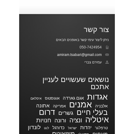
צור קשר
ניתן ליצור עימי קשר באופנים הבאים
050-7424954
amiram.tsabari@gmail.com
עמירם צברי
נושאים שעשויים לעניין
אתכם
אגדות
אגם גארדה
אוגוסטוס
איסלאם
אמנים
אתונה
אלבניה
אמריקה
דרום
בעלי חיים
גשרים
איטליה
ונציה
חנויות
ורונה
לונדון
יהדות
כדורגל
טרפלגר
ישראל
לוגו
מוזיאונים