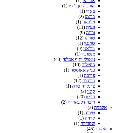
אברוצו
(1)
אורטה סן ג'וליו
(1)
בארי
(1)
ברגמו
(2)
ויג'באנו
(1)
ונציה
(11)
ורונה
(9)
טורינו
(12)
טרנטו
(1)
מילאנו
(9)
מנטובה
(1)
נאפולי וחוף אמלפי
(43)
סיציליה
(10)
עמק אאוסטה
(1)
פדובה
(1)
פירנצה
(12)
צ'ינקווה טרה
(1)
קומו
(2)
רומא
(20)
ריבה דל גארדה
(2)
אלבניה
(3)
טירנה
(1)
קרויה
(1)
שקודרה
(1)
אמנות
(45)