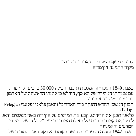
קודקס מעוף הציפורים, לאונרדו דה וינצ'י
מקור התמונה ויקימדיה
בשנת 1840 הספרייה המלכותית כבר הכילה 30,000 כרכים יקרי ערך.
עם צמיחתו המהירה של האוסף, הוחלט כי קומתו הראשונה של הארמון
כבר צרה מלהכיל את גודלו.
תכנון המשכן החדש הופקד בידי האדריכל והאמן פלאג'יו פלאג'י (Pelagio
Palagi).
פלאג'י תכנן את הריהוט, קבע את המדפים על הקירות בשני מפלסים ודאג
לעטר את קמרון החבית של האולם המרכזי במעין "קטלוג" של תיאורי
המדעים והאמנויות.
בשנת 1842 נחנכה הספרייה החדשה בקומת הקרקע באגף המזרחי של