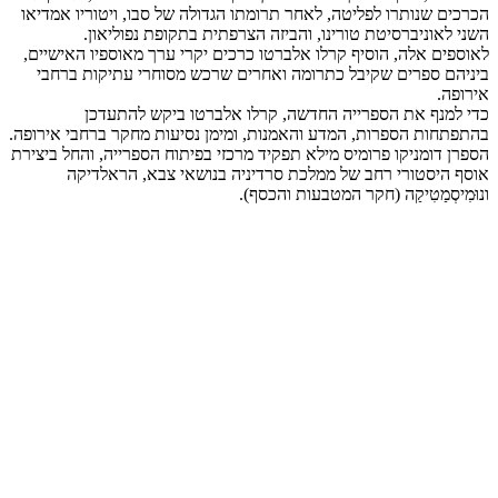
הכרכים שנותרו לפליטה, לאחר תרומתו הגדולה של סבו, ויטוריו אמדיאו
השני לאוניברסיטת טורינו, והביזה הצרפתית בתקופת נפוליאון.
לאוספים אלה, הוסיף קרלו אלברטו כרכים יקרי ערך מאוספיו האישיים,
ביניהם ספרים שקיבל כתרומה ואחרים שרכש מסוחרי עתיקות ברחבי
אירופה.
כדי למנף את הספרייה החדשה, קרלו אלברטו ביקש להתעדכן
בהתפתחות הספרות, המדע והאמנות, ומימן נסיעות מחקר ברחבי אירופה.
הספרן דומניקו פרומיס מילא תפקיד מרכזי בפיתוח הספרייה, והחל ביצירת
אוסף היסטורי רחב של ממלכת סרדיניה בנושאי צבא, הראלדיקה
ונוּמִיסְמַטִיקַה (חקר המטבעות והכסף).