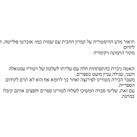
תיאור מדע ההיסטוריה על קמרון החבית עם שמות כמו: אוברטו פולייטה, קר
ליוויוס
מקור התמונה ויקימדיה
האטה ניכרת בהתפתחות חלה עם עלייתו לשלטון של ויטוריו עמנואלה
השני, שגילה עניין מועט בספרים.
מעבר הבירה מטורינו לפירנצה ואחר כך לרומא אף הוא לא תרם לקידום
הספרייה.
עם זאת, שליטי סבויה המשיכו לשלוח לטורינו ספרים וחפצים אותם קיבלו
במתנה.