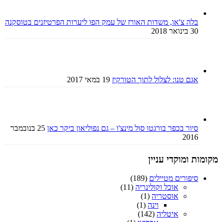
בלה צ'או, משדות האורז של עמק הפו ליערות הפרטיזנים בטוסקנה
30 בינואר 2018
אגם טנו: לצלול לתוך הטורקיז
19 במאי 2017
סיור בכפר בורגטו סול מינצ'ו – גם נפוליאון ביקר כאן
25 בנובמבר
2016
מקומות ומוקדי עניין
סיפורים מטיילים
(189)
אוכל וקולינריה
(11)
אוסטריה
(1)
וינה
(1)
איטליה
(142)