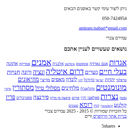
ניתן ליצור עימי קשר באופנים הבאים
050-7424954
amiram.tsabari*gmail.com
עמירם צברי
נושאים שעשויים לעניין אתכם
אמנים
אגדות
אתונה
אגם גארדה
אלבניה
אוגוסטוס
אמריקה
איסלאם
דרום איטליה
בעלי חיים
ונציה
חנויות
גשרים
ורונה
מוזיאונים
לונדון
מאפים
יהדות
כדורגל
מדיצ'י
טרפלגר
ישראל
לוגו
מונומנטים
מסתורין
מלחינים
מסלולי טיול
מיכלאנג'לו
מרסיי
נצרות
פירנצה
פריז
פאלאצו וקיו
פסטיבלים
נפטון
פורום
פיאצה סן מרקו
רומא
קולנוע
קניון
שעונים
קונסטנטין
כל הזכויות שמורות © 2015 - 2025 עמירם צברי
בניית אתר וורדפרס
ודים
5
shares