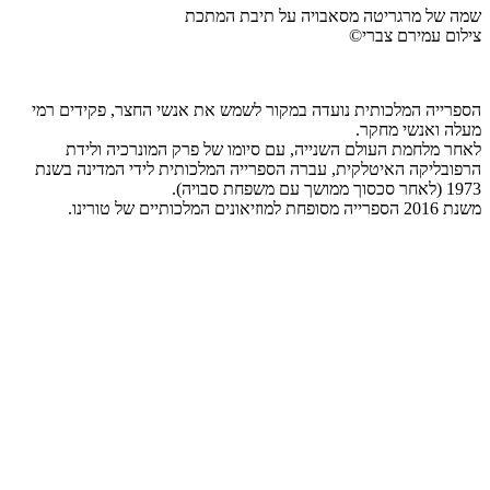
שמה של מרגריטה מסאבויה על תיבת המתכת
צילום עמירם צברי©
הספרייה המלכותית נועדה במקור לשמש את אנשי החצר, פקידים רמי
מעלה ואנשי מחקר.
לאחר מלחמת העולם השנייה, עם סיומו של פרק המונרכיה ולידת
הרפובליקה האיטלקית, עברה הספרייה המלכותית לידי המדינה בשנת
1973 (לאחר סכסוך ממושך עם משפחת סבויה).
משנת 2016 הספרייה מסופחת למוזיאונים המלכותיים של טורינו.