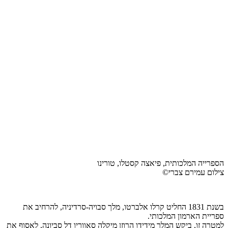
הספרייה המלכותית, פיאצה קסטלו, טורינו
צילום עמירם צברי©
בשנת 1831 החליט קרלו אלברטו, מלך סבויה-סרדיניה, להרחיב את
ספריית הארמון המלכותי.
למטרה זו, ביקש המלך מידידו הרוזן מיקלה סאווריו דל סביונה, לאסוף את