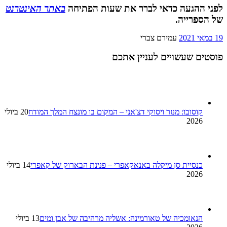
לפני ההגעה כדאי לברר את שעות הפתיחה
באתר האינטרנט
של הספרייה.
19 במאי 2021
עמירם צברי
פוסטים שעשויים לעניין אתכם
קוסובו: מנזר ויסוקי דצ'אני – המקום בו מונצח המלך המודח
20 ביולי
2026
כנסיית סן מיקלה באנאקאפרי – פנינת הבארוק של קאפרי
14 ביולי
2026
הנאומכיה של טאורמינה: אשליה מרהיבה של אבן ומים
13 ביולי