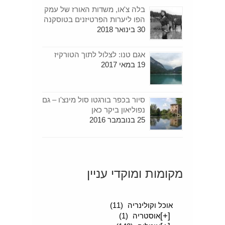
בלה צ'או, משדות האורז של עמק
הפו ליערות הפרטיזנים בטוסקנה
30 בינואר 2018
אגם טנו: לצלול לתוך הטורקיז
19 במאי 2017
סיור בכפר בורגטו סול מינצ'ו – גם
נפוליאון ביקר כאן
25 בנובמבר 2016
מקומות ומוקדי עניין
[+]
סיפורים מטיילים
(189)
אוכל וקולינריה
(11)
[+]
אוסטריה
(1)