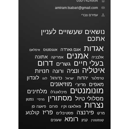
050-7424954
amiram.tsabari@gmail.com
עמירם צברי
נושאים שעשויים לעניין
אתכם
אגדות
אגם גארדה
אוגוסטוס
איסלאם
אמנים
אתונה
אלבניה
אמריקה
דרום
בעלי חיים
גשרים
איטליה
ונציה
חנויות
ורונה
לונדון
יהדות
כדורגל
טרפלגר
ישראל
לוגו
מוזיאונים
מאפים
מדיצ'י
מונומנטים
מלחינים
מיכלאנג'לו
מסתורין
מסלולי טיול
נפטון
מרסיי
נצרות
פאלאצו וקיו
פורום
פיאצה סן
פריז
פירנצה
קולנוע
פסטיבלים
מרקו
רומא
קניון
שעונים
קונסטנטין