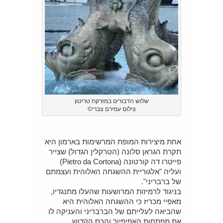
שלוש הדבורים במזרקת טריטון
צילום עמירם צברי©
אחת מיצירות המופת המרשימות בארמון היא
תקרת הגראן סלונה (הטרקלין הגדול) שצייר
פייטרו דה קורטונה (Pietro da Cortona)
ועליה "אלגוריית ההשגחה האלוהית ועצמתם
של ברבריני".
בניגוד לרמיזות המרושעות שהעלו מתנגדיו,
מאפיי מכריז כי ההשגחה האלוהית היא
שהביאה לעלייתם של הברבריני והעניקה לו
את מפתחות האפיפיור והכס הקדוש.