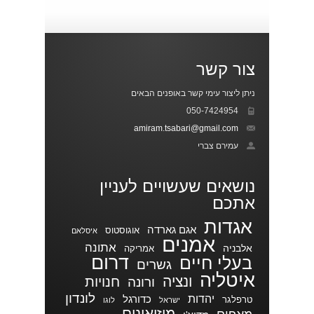
צור קשר
ניתן ליצור עימי קשר באופנים הבאים
050-7424954
amiram.tsabari@gmail.com
עמירם צברי
נושאים שעשויים לעניין
אתכם
אגדות
אגם גארדה
אוגוסטוס
איסלאם
אמנים
אתונה
אלבניה
אמריקה
דרום
בעלי חיים
גשרים
איטליה
ונציה
חנויות
ורונה
לונדון
יהדות
כדורגל
טרפלגר
ישראל
לוגו
מוזיאונים