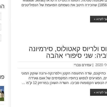
קדושים ואמונות טפלות. הסופרת מטילדה סראו (Matilde Serao
1856-1927) שהכירה היטב את נשמתם הפועמת של הנפוליטנים
הר
 לקרוא »
וס ולריוס קאטולוס, סירמיונה
ביה: שני סיפורי אהבה
|
עמירם צברי
כתיקונם, שדה התעופה הקטן וילפרנקה-ורונה שוקק המוני
פו
ם, המגיעים לנפוש בחופיו המקסימים של אגם גארדה
ת הנופש הקסומות סביבו. השדה השוכן במרחק 12 ק"מ …
 לקרוא »