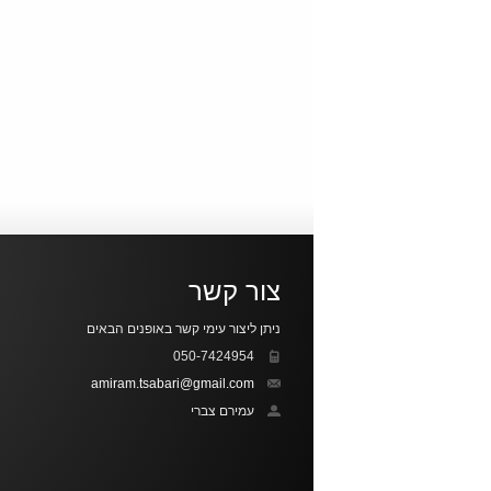
צור קשר
ניתן ליצור עימי קשר באופנים הבאים
050-7424954
amiram.tsabari@gmail.com
עמירם צברי