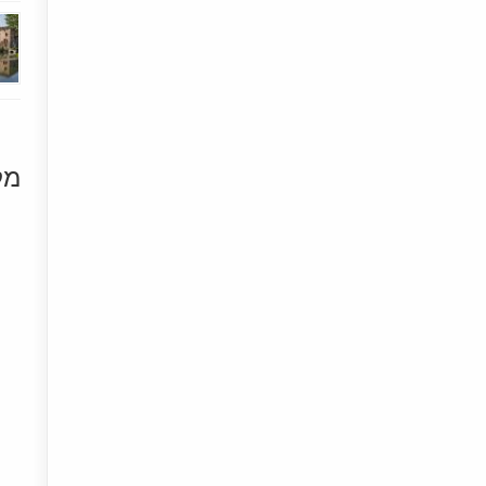
מק
[+]