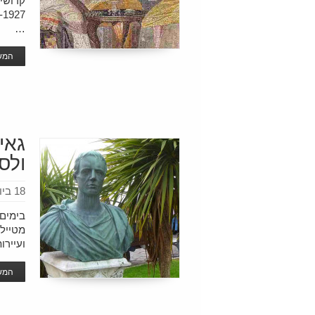
…
המשך
גאי
ולס
18 ביולי 2020
בימים 
מטיילי
ועיירו
המשך