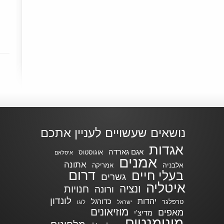
נושאים שעשויים לעניין אתכם
אגדות
אגם גארדה
אוגוסטוס
איסלאם
אמנים
אתונה
אלבניה
אמריקה
דרום
בעלי חיים
גשרים
איטליה
ונציה
חנויות
ורונה
לונדון
יהדות
כדורגל
טרפלגר
ישראל
לוגו
מוזיאונים
מאפים
מדיצ'י
מונומנטים