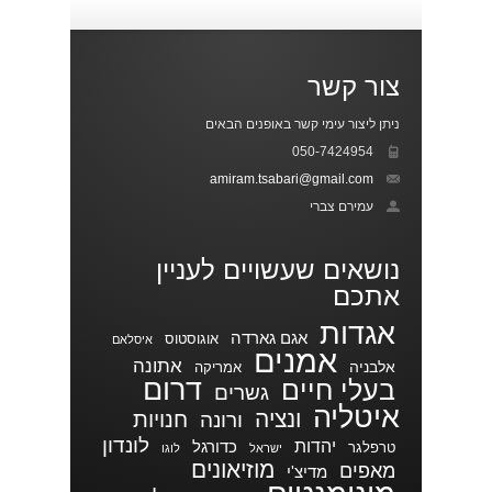
צור קשר
ניתן ליצור עימי קשר באופנים הבאים
050-7424954
amiram.tsabari@gmail.com
עמירם צברי
נושאים שעשויים לעניין
אתכם
אגדות
אגם גארדה
אוגוסטוס
איסלאם
אמנים
אתונה
אלבניה
אמריקה
דרום
בעלי חיים
גשרים
איטליה
ונציה
חנויות
ורונה
לונדון
יהדות
כדורגל
טרפלגר
ישראל
לוגו
מוזיאונים
מאפים
מדיצ'י