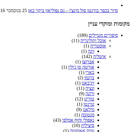
סיור בכפר בורגטו סול מינצ'ו – גם נפוליאון ביקר כאן
25 בנובמבר 2016
מקומות ומוקדי עניין
סיפורים מטיילים
(189)
אוכל וקולינריה
(11)
אוסטריה
(1)
וינה
(1)
איטליה
(142)
אברוצו
(1)
אורטה סן ג'וליו
(1)
בארי
(1)
ברגמו
(2)
ויג'באנו
(1)
ונציה
(11)
ורונה
(9)
טורינו
(12)
טרנטו
(1)
מילאנו
(9)
מנטובה
(1)
נאפולי וחוף אמלפי
(43)
סיציליה
(10)
עמק אאוסטה
(1)