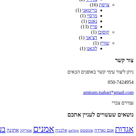
צרפת
(16)
בריטאני
(1)
מרסיי
(1)
נאנט
(1)
פריז
(13)
קוסובו
(1)
דצ'אני
(1)
שוויץ
(1)
לוגאנו
(1)
צור קשר
ניתן ליצור עימי קשר באופנים הבאים
050-7424954
amiram.tsabari*gmail.com
עמירם צברי
נושאים שעשויים לעניין אתכם
אמנים
אגדות
בע
אתונה
אגם גארדה
אלבניה
אוגוסטוס
אמריקה
איסלאם