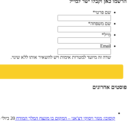
הרשמו כאן וקבלו ישר למייל
שם פרטי
*
שם משפחה
*
מייל
*
Email
שדה זה מיועד למטרות אימות ויש להשאיר אותו ללא שינוי.
פוסטים אחרונים
קוסובו: מנזר ויסוקי דצ'אני – המקום בו מונצח המלך המודח
20 ביולי 2026