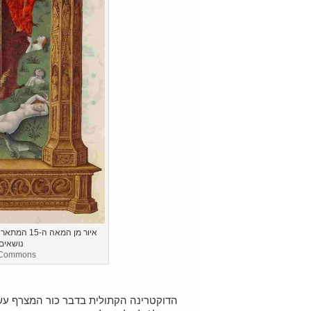
איור מן המ
נושאים 
a Commons
הדוקטרינה הקתולית בדבר כור המצרף עש