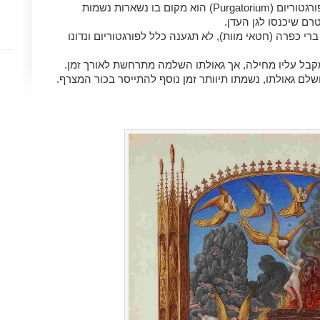
על פי הנצרות הקתולית, כור המצרף או הפורגטוריום (Purgatorium) הוא מקום בו נשארות נשמות
ם שיכנסו לגן העדן.
 כפרה (חטאי מוות), לא תגענה כלל לפורגטוריום ונדונו
מקבל עליו מחילה, אך גאולתו השלמה מתרחשת לאורך זמן.
לם גאולתו, נשמתו תיוותר זמן נוסף להתייסר בכור המצרף.