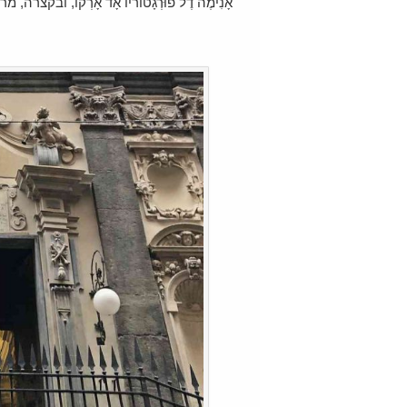
אָנִימֶה דֶל פוּרְגָטוֹריוֹ אָד אָרְקו, ובק