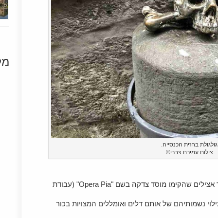
מק
[+]
גולגולת בחזית הכנסייה.
צילום עמירם צברי©
סיפורו של המקום החל ב -1605 עם מספר אצילים שהקימו מוסד צדקה בשם "Opera Pia" (עבודת
וי נשמותיהם של אותם דלים ואומללים המצויות בכור