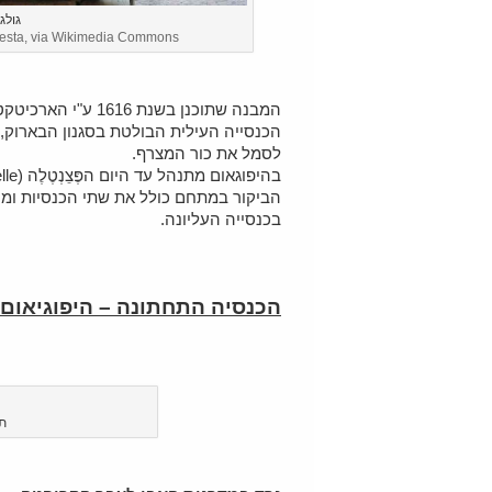
גולג
esta, via Wikimedia Commons
המבנה שתוכנן בשנת 1616 ע"י הארכיטקט ג'ובאני קולה די פרנקו, נבנה בשני מפלסים:
הכנסייה העילית הבולטת בסגנון הבארוק,
לסמל את כור המצרף.
בהיפוגאום מתנהל עד היום הפֶּצֵנְטֶלֶה (Pezzentelle), פולחנן של נשמות האומללים.
הביקור במתחם כולל את שתי הכנסיות ומו
בכנסייה העליונה.
הכנסיה התחתונה – היפוגיאום
ת