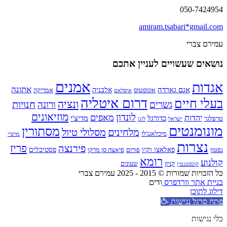
050-7424954
amiram.tsabari*gmail.com
עמירם צברי
נושאים שעשויים לעניין אתכם
אמנים
אגדות
אתונה
אגם גארדה
אלבניה
אוגוסטוס
אמריקה
איסלאם
דרום איטליה
בעלי חיים
ונציה
חנויות
גשרים
ורונה
מוזיאונים
לונדון
מאפים
יהדות
כדורגל
מדיצ'י
טרפלגר
ישראל
לוגו
מונומנטים
מסתורין
מלחינים
מסלולי טיול
מיכלאנג'לו
מרסיי
נצרות
פירנצה
פריז
פאלאצו וקיו
פסטיבלים
נפטון
פורום
פיאצה סן מרקו
רומא
קולנוע
קניון
שעונים
קונסטנטין
כל הזכויות שמורות © 2015 - 2025 עמירם צברי
בניית אתר וורדפרס
ודים
דילוג לתוכן
פתח סרגל נגישות
כלי נגישות