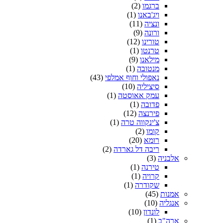
ברגמו
(2)
ויג'באנו
(1)
ונציה
(11)
ורונה
(9)
טורינו
(12)
טרנטו
(1)
מילאנו
(9)
מנטובה
(1)
נאפולי וחוף אמלפי
(43)
סיציליה
(10)
עמק אאוסטה
(1)
פדובה
(1)
פירנצה
(12)
צ'ינקווה טרה
(1)
קומו
(2)
רומא
(20)
ריבה דל גארדה
(2)
אלבניה
(3)
טירנה
(1)
קרויה
(1)
שקודרה
(1)
אמנות
(45)
אנגליה
(10)
לונדון
(10)
ארה"ב
(1)