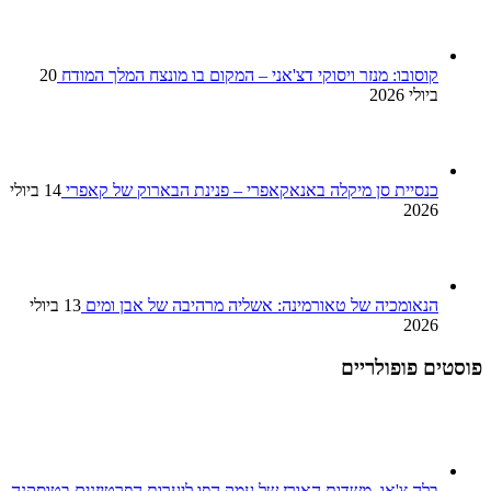
קוסובו: מנזר ויסוקי דצ'אני – המקום בו מונצח המלך המודח
20
ביולי 2026
כנסיית סן מיקלה באנאקאפרי – פנינת הבארוק של קאפרי
14 ביולי
2026
הנאומכיה של טאורמינה: אשליה מרהיבה של אבן ומים
13 ביולי
2026
פוסטים פופולריים
בלה צ'או, משדות האורז של עמק הפו ליערות הפרטיזנים בטוסקנה