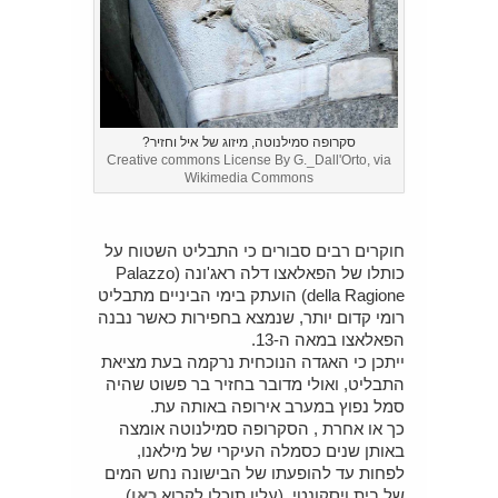
סקרופה סמילנוטה, מיזוג של איל וחזיר?
Creative commons License By G._Dall'Orto, via
Wikimedia Commons
חוקרים רבים סבורים כי התבליט השטוח על
כותלו של הפאלאצו דלה ראג'ונה (Palazzo
della Ragione) הועתק בימי הביניים מתבליט
רומי קדום יותר, שנמצא בחפירות כאשר נבנה
הפאלאצו במאה ה-13.
ייתכן כי האגדה הנוכחית נרקמה בעת מציאת
התבליט, ואולי מדובר בחזיר בר פשוט שהיה
סמל נפוץ במערב אירופה באותה עת.
כך או אחרת , הסקרופה סמילנוטה אומצה
באותן שנים כסמלה העיקרי של מילאנו,
לפחות עד להופעתו של הבישונה נחש המים
של בית ויסקונטי. (עליו תוכלו לקרוא
כאן
).