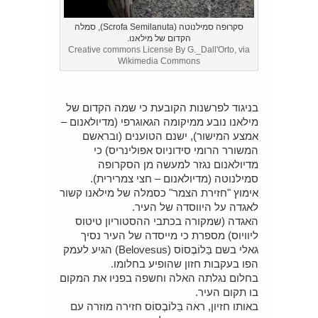
סקרופה סמילנוטה (Scrofa Semilanuta), סמלה
הקדום של מילאנו.
Creative commons License By G._Dall'Orto, via
Wikimedia Commons
בניגוד לפרשנות הקובעת כי שמה הקדום של
מילאנו נובע ממיקומה הגאוגרפי (מדיולאנום –
אמצע המישור), ישנם הטוענים (ובראשם
המשורר הרומי סידוניוס אפולינריס) כי
מדיולאנום נגזר למעשה מן הסקרופה
סמילנוטה (מדיולאנום – חצי צמרירית).
אימוץ "חזירת הצמר" כסמלה של מילאנו קשור
לאגדה על היווסדה של העיר.
האגדה (שמקורה בכתבי ההסטוריון טיטוס
ליוויוס) מספרת כי מייסדה של העיר נסיך
גאלי בשם בֵּלוֹבֶסוֹס (Belovesus) הגיע לעמק
הפו בעקבות חזון שהופיע בחלומו.
בחלום נגלתה האלה וחשפה בפניו את המקום
בו תקום העיר.
באותו חזיון, ראה בֵּלוֹבֶסוֹס חזירה מוזרה עם