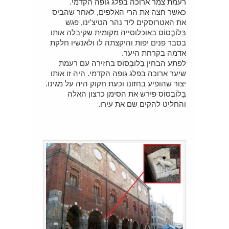
רעמת צמר ארוכה בפלג גופה הקדמי.
כאשר חצה את הרי האלפים, לאחר שהביס
את האטרוסקים ליד נהר הטיצ'ינו, פגש
בֵּלוֹבֶסוֹס באוכלוסייה מקומית שקיבלה אותו
בסבר פנים יפות והיקצתה לו ולאנשיו חלקת
אדמה בקרחת היער.
לפתע הבחין בֵּלוֹבֶסוֹס בחזירה עם רעמת
שיער ארוכה בפלג גופה הקדמי. היה זו אותו
יצור שהופיע בחזונו וכעת חקוק היה על מגינו.
בֵּלוֹבֶסוֹס פירש את הסימן כרצון האלה
והחליט להקים שם את עירו.