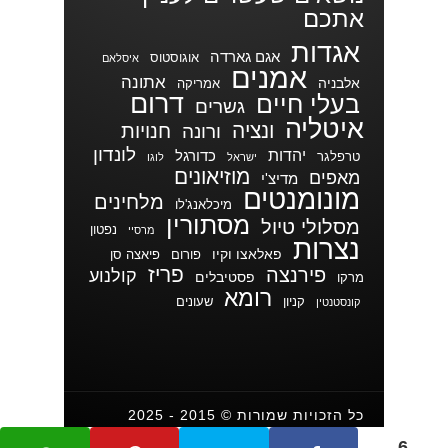
אתכם
אגדות
אגם גארדה
אוגוסטוס
איסלאם
אמנים
אתונה
אלבניה
אמריקה
דרום
בעלי חיים
גשרים
איטליה
ונציה
חנויות
ורונה
לונדון
יהדות
כדורגל
טרפלגר
ישראל
לוגו
מוזיאונים
מאפים
מדיצ'י
מונומנטים
מלחינים
מיכלאנג'לו
מסתורין
מסלולי טיול
נפטון
מרסיי
נצרות
פאלאצו וקיו
פורום
פיאצה סן
פריז
פירנצה
קולנוע
פסטיבלים
מרקו
רומא
קניון
שעונים
קונסטנטין
כל הזכויות שמורות © 2015 - 2025
עמירם צברי
6