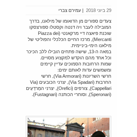
29 ביוני 2018
|
עמירם צברי
צעדים ספורים מן הדואומו של מילאנו, בדרך
המובילה לעבר ויה דנטה וקסטלו ספורצסקו
שוכנת פיאצה דיי מרקאנטי (Piazza dei
Mercanti), מרכז החיים הכלכלי והפוליטי של
מילאנו הימי-ביניימית.
במאה ה-13, שישה פתחים הובילו ללב הכיכר
וכל אחד מהם הוקדש למקצוע מסויים.
שמות הרחובות הסמוכים עדיין קיימים
ומשמשים עדות לאותם ימים:
חרשי השריונות (Via Armorari), חרשי
החרבות (Via Spadari), יצרני הכובעים (Via
Cappellari), צורפים (Orefici), יצרני המַרדֵעַים
(Speronari), וסוחרי הכותנה (Fustagnari).