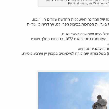
Public domain, via Wikimedi
ה של המדינה האיטלקית החדשה שזורים היו זו בזו.
מדינה ביקשו בשנת 1860 לשאת בעלויות הכרוכות בביצוע הפרויקט, אך דרשו כי עיריית
פסל עצמו שנמשכה כעשר שנים.
בסופו של דבר הושגו המשאבים הכלכליים והמונומנט נחנך בשנת 1872, בנוכחות המלך ויטוריו
.
הידוע מביניהם היה: