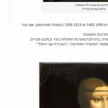
רטה בפיאצה דלה סקאלה.
צילום עמירם צברי©
לאונרדו דה וינצ'י התגורר במילאנו בין השנים 1482-1499 ומ 1506-1513 בקסטלו ספורצסקו, שם עבד
התרבות והאמנות.
מיה, בהרחבת מערכת התעלות בעיר ובתכנון סכרים.
סמות "הסעודה האחרונה", ו"הגבירה עם החולד".