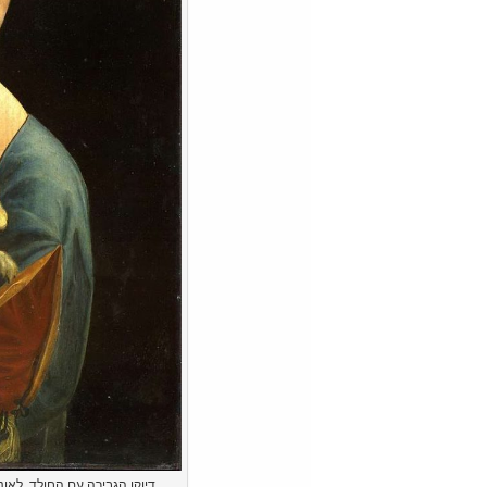
דיוקן הגבירה עם החולד ,לאונרדו דה וינצ'י, 1487–1490, 