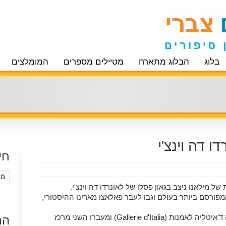
בלוג
הבלוג מתארח
מטיילים מספרים
המומלצים
ו דה וינצ'י
חי
מילאנו ניצב בגאון פסלו של לאונרדו דה וינצ'י.
מפורסם ביותר בעולם וגבו לעבר פאלאצו מארינו ההיסטורי,
מצידו האחד של המונומנט שוכנת גאלרייה ד'איטליה לאמנות (Gallerie d'Italia) ומעברו השני מרכז
הר