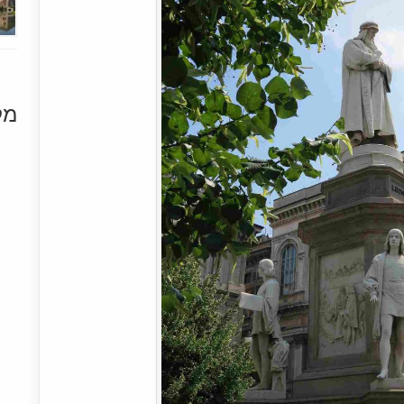
מק
[+]