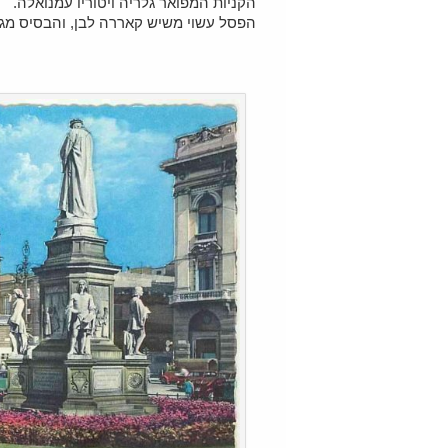
הקניות המפואר גלריה ויטוריו עמנואלה.
הפסל עשוי משיש קאררה לבן, והבסיס מגרניט שנחצב באיזור ב