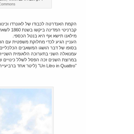
a Commons
הקמת האנדרטה לכבודו של לאונרדו וכינונ
קברניטי ה
מילאנו תישא אף היא בנטל הכספי.
העניין הגיע לכדי מחלוקת משפטית עם ה
עמנואלה השני בתערוכה הלאומית השנייה
במרוצת השנים זכה הפסל לשלל כינויים ש
"Un Litro in Quattro" (ליטר אחד ברביעייה) בשל צורתו שהזכירה למילאנזים בקבוק יין וארבע כוסיות.