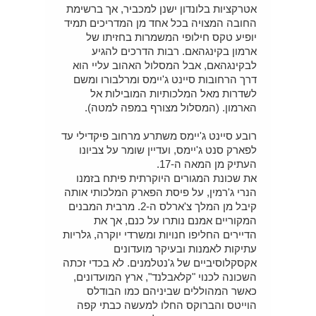
אטרקציות בלונדון ישנן למכביר, אך ברשימת
החובה המצויה בכל אחד מן המדריכים תמיד
יופיע טקס חילופי המשמרות בחזיתו של
ארמון בקינגהאם. רבות הדרכים להגיע
לבקינגהאם, אבל המסלול האהוב עליי הוא
דרך הרחובות סיינט ג'יימס ומרלבורו ומשם
לשדרות מאל המלכותיות המובילות אל
הארמון. (המסלול מצורף במפה למטה).
רובע סיינט ג'יימס משתרע מרחוב פיקדילי עד
לפארק סנט ג'יימס, ועדיין שומר על צביונו
העתיק מן המאה ה-17.
את שכונת המגורים היוקרתית פיתח בזמנו
הנרי ג'רמין, על פיסת הפארק המלכותי אותה
קיבל מן המלך צ'ארלס ה-2. מרבית המבנים
המקוריים אמנם נותרו על כנם, אך את
הדיירים החליפו חנויות ומשרדי יוקרה, גלריות
עתיקות לאמנות ובעיקר מועדונים
אקסקלוסיביים של ג'נטלמנים. לא בכדי זכתה
השכונה לכנוי "קלאבלנד", ארץ המועדונים,
כאשר המהוללים שביניהם כמו הבודלס
הוייטס והברוקס החלו למעשה כבתי קפה