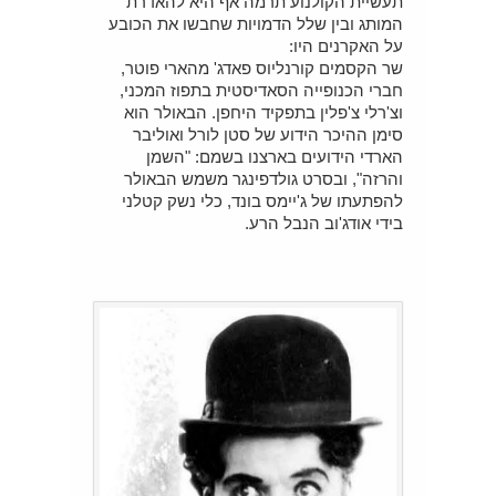
תעשיית הקולנוע תרמה אף היא להאדרת
המותג ובין שלל הדמויות שחבשו את הכובע
על האקרנים היו:
שר הקסמים קורנליוס פאדג' מהארי פוטר,
חברי הכנופייה הסאדיסטית בתפוז המכני,
וצ'רלי צ'פלין בתפקיד היחפן. הבאולר הוא
סימן ההיכר הידוע של סטן לורל ואוליבר
הארדי הידועים בארצנו בשמם: "השמן
והרזה", ובסרט גולדפינגר משמש הבאולר
להפתעתו של ג'יימס בונד, כלי נשק קטלני
בידי אודג'וב הנבל הרע.