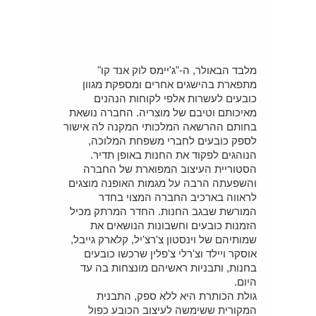
מלבד הבאולר, ה-"ג'יימס לוק אנד קו"
מתפארת בהישגים אחרים ומספקת מגוון
כובעים לעשרות אלפי לקוחות הנהנים
מאיכותם וטיבם של מוצריה. החברה נושאת
בחותם ההרשאה המלכותי המקנה לה אישור
לספק כובעים לחברי משפחת המלוכה,
הנוהגים לפקוד את החנות באופן תדיר.
הסטוריית העיצוב המפוארת של החברה
והשפעתה הרבה על מגמות האופנה מוצגים
לראווה בארכיב החברה המצוי בחדר
המורשת שבגב החנות. החדר המרתק מכיל
הזמנות כובעים וחשבונות הנושאים את
שמותיהם של וינסטון צ'רצ'יל, קלארק גייבל,
אוסקר ויילד וצ'רלי צ'פלין שרכשו כובעים
בחנות, ותבניות ראשיהם מונצחות בה עד
היום.
גולת הכותרת היא ללא ספק, התבנית
המקורית ששימשה לעיצוב הכובע כפול