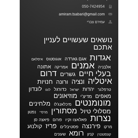
050-7424954
amiram.tsabari@gmail.com
עמירם צברי
נושאים שעשויים לעניין
אתכם
אגדות
אגם גארדה
אוגוסטוס
איסלאם
אמנים
אתונה
אלבניה
אמריקה
דרום
בעלי חיים
גשרים
איטליה
ונציה
חנויות
ורונה
לונדון
יהדות
כדורגל
טרפלגר
ישראל
לוגו
מוזיאונים
מאפים
מדיצ'י
מונומנטים
מלחינים
מיכלאנג'לו
מסתורין
מסלולי טיול
נפטון
מרסיי
נצרות
פאלאצו וקיו
פורום
פיאצה סן
פריז
פירנצה
קולנוע
פסטיבלים
מרקו
רומא
קניון
שעונים
קונסטנטין