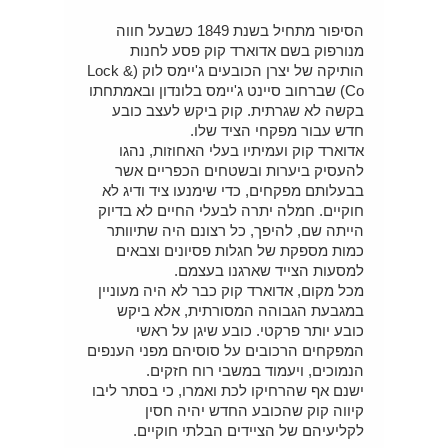
הסיפור מתחיל בשנת 1849 כשבעל חווה
מנורפוק בשם אדוארד קוק פסע לחנות
הותיקה של יצרן הכובעים ג'יימס לוק (Lock &
Co) שברחוב סיינט ג'יימס בלונדון ובאמתחתו
בקשה לא שגרתית. קוק ביקש לעצב כובע
חדש עבור מפקחי הציד שלו.
אדוארד קוק ועמיתיו בעלי האחוזות, נהגו
להעסיק ביערות ובשטחים הכפריים אשר
בבעלותם מפקחים, כדי שימנעו ציד ודיג לא
חוקיים. חמלה יתרה לבעלי החיים לא בדיוק
הייתה שם, להיפך, כל רצונם היה שתיוותר
כמות מספקת של חגלות פסיונים וצבאים
למסעות הצייד שארגנו בעצמם.
מכל מקום, אדוארד קוק כבר לא היה מעוניין
במגבעת הגבוהה המסורתית, אלא ביקש
כובע יותר פרקטי. כובע שיגן על ראשי
המפקחים הרכובים על סוסיהם מפני הענפים
הנמוכים, ויעמוד במשבי רוח חזקים.
ישנם אף שהרחיקו לכת ואמרו, כי בסתר ליבו
קיווה קוק שהכובע החדש יהיה חסין
לקליעיהם של הציידים הבלתי חוקיים.