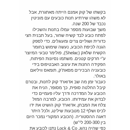
בקשתו של קוק אמנם הייתה מאתגרת, אבל
לא משהו שירתיע חנות כובעים עם מוניטין
נכבד של 200 שנה.
משך שבועות מספר עמלו בחנות והשכילו
לפתח כובע לבד קשיח שחור, בעל תבנית חצי
כדורית ושוליים צרים ומעוגלים. כדי לספק
הגנה לכיפת הכובע, נעשה שימוש בחומר
הקשיח שלאק (Shelac), פולימר טבעי המיוצר
ע"י חרקים קטנים. משתמו נסיונות הפיתוח,
הפקידה החנות את עיצוב האבטיפוס בידי
כובעניה הבכירים מסאת'ק, תומאס וויליאם
באולר.
כעבור זמן מה שב אדוארד קוק לחנות, ובטרם
קיבל החלטה סופית, כך מסופר, הניח את
הכובע על המדרכה ודרך עליו פעמיים כדי
לבדוק את עמידותו. הכובע, למרבה המזל
צלח את המבחן, אדוארד קוק הושיט את ידו
לכיס ושלף 12 מטבעות שילינג, ולכל היתר
דאגה ההסטוריה. (הכובע המקורי נמכר היום
בין 200-300 לי"ש)
כפי שהיה נהוג, Lock & Co נתנו לכובע את