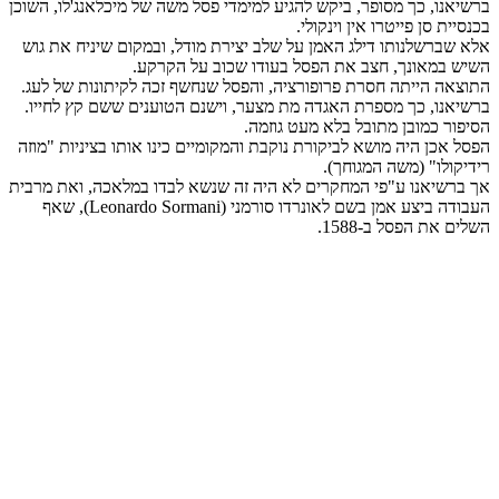
ברשיאנו, כך מסופר, ביקש להגיע למימדי פסל משה של מיכלאנג'לו, השוכן
בכנסיית סן פייטרו אין וינקולי.
אלא שברשלנותו דילג האמן על שלב יצירת מודל, ובמקום שיניח את גוש
השיש במאונך, חצב את הפסל בעודו שכוב על הקרקע.
התוצאה הייתה חסרת פרופורציה, והפסל שנחשף זכה לקיתונות של לעג.
ברשיאנו, כך מספרת האגדה מת מצער, וישנם הטוענים ששם קץ לחייו.
הסיפור כמובן מתובל בלא מעט גוזמה.
הפסל אכן היה מושא לביקורת נוקבת והמקומיים כינו אותו בציניות "מוזה
רידיקולו" (משה המגוחך).
אך ברשיאנו ע"פי המחקרים לא היה זה שנשא לבדו במלאכה, ואת מרבית
העבודה ביצע אמן בשם לאונרדו סורמני (Leonardo Sormani), שאף
השלים את הפסל ב-1588.