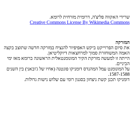
שרידי האקווה פליצ'ה, דרומית מזרחית לרומא.
Creative Commons License By Wikimedia Commons
המזרקה
את סיום הפרוייקט ביקש האפיפיור להנציח במזרקה חדשה שתוצב בקצה
האמה המשוחזרת סמוך למרחצאות דיוקליטיאן.
הייתה זו למעשה מזרקת הקיר המונומנטאלית הראשונה ברומא מאז ימי
הביניים.
על המונומנט עמל המהנדס דומניקו פונטנה (אחיו של ג'ובאני) בין השנים
1587-1588.
דומניקו תכנן קשת ניצחון בסגנון רומי עם שלוש נישות גדולות.