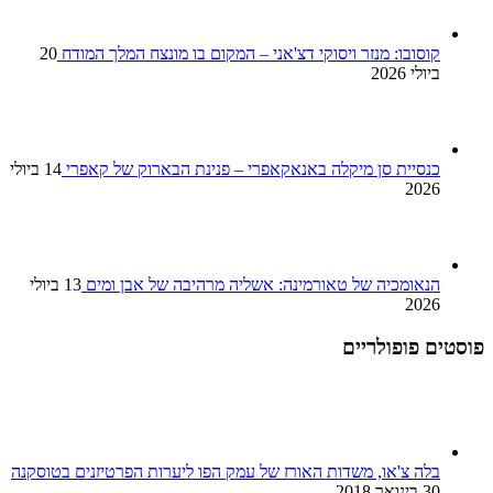
קוסובו: מנזר ויסוקי דצ'אני – המקום בו מונצח המלך המודח
20
ביולי 2026
כנסיית סן מיקלה באנאקאפרי – פנינת הבארוק של קאפרי
14 ביולי
2026
הנאומכיה של טאורמינה: אשליה מרהיבה של אבן ומים
13 ביולי
2026
פוסטים פופולריים
בלה צ'או, משדות האורז של עמק הפו ליערות הפרטיזנים בטוסקנה
30 בינואר 2018