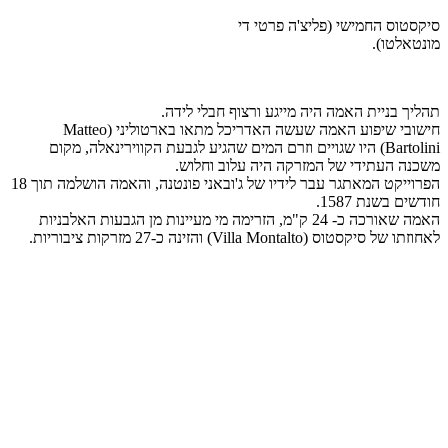
סיקסטוס החמישי (פליצ'ה פרטי די
מונטאלטו).
תהליך בניית האמה היה מייגע ורצוף חבלי לידה.
חישובי שיפוע האמה שעשה האדריכל מתאו בארטוליני (Matteo
Bartolini) היו שגויים וזרם המים שהגיע לגבעת הקווירינאלה, מקום
משכנה העתידי של המזרקה היה עלוב וחלוש.
הפרוייקט המאתגר עבר לידיו של ג'ובאני פונטנה, והאמה הושלמה תוך 18
חודשים בשנת 1587.
האמה שאורכה כ- 24 ק"מ, הזרימה מי מעיינות מן הגבעות האלבניות
לאחוזתו של סיקסטוס (Villa Montalto) והזינה כ-27 מזרקות ציבוריות.