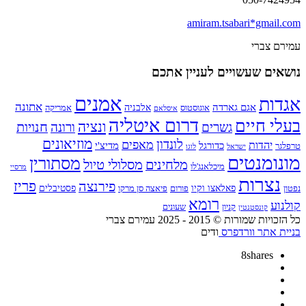
amiram.tsabari*gmail.com
עמירם צברי
נושאים שעשויים לעניין אתכם
אמנים
אגדות
אתונה
אגם גארדה
אלבניה
אוגוסטוס
אמריקה
איסלאם
דרום איטליה
בעלי חיים
ונציה
חנויות
גשרים
ורונה
מוזיאונים
לונדון
מאפים
יהדות
כדורגל
מדיצ'י
טרפלגר
ישראל
לוגו
מונומנטים
מסתורין
מלחינים
מסלולי טיול
מיכלאנג'לו
מרסיי
נצרות
פירנצה
פריז
פאלאצו וקיו
פסטיבלים
נפטון
פורום
פיאצה סן מרקו
רומא
קולנוע
קניון
שעונים
קונסטנטין
כל הזכויות שמורות © 2015 - 2025 עמירם צברי
בניית אתר וורדפרס
ודים
8
shares