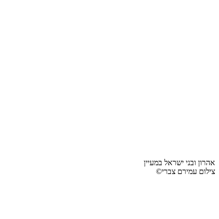
אהרון ובני ישראל במעיין
צילום עמירם צברי©