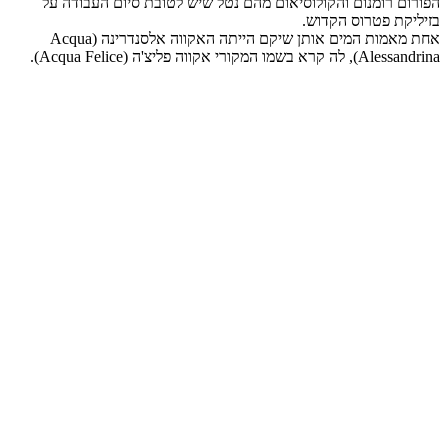
הפורום רומנום והקולוסיאום מהם נטל שיש לטובת סיום העבודה על
בזיליקת פטרוס הקדוש.
אחת מאמות המים אותן שיקם הייתה האקווה אלסנדרינה (Acqua
Alessandrina), לה קרא בשמו המקורי אקווה פליצ'ה (Acqua Felice).