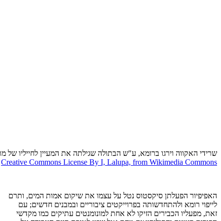
שרידי האקווה וירגו ברומא, ע"ש הבתולה שגילתה את המעיין לחייליו של מרק
Creative Commons License By I, Lalupa, from Wikimedia Commons
האפיפיור הפעלתן סיקסטוס נטל על עצמו את שיקום אמות המים, ותרם
לייפוי רומא ולהתחדשותה בפרוייקטים ציבוריים ובמבנים חדשים; עם
זאת, מפעליו הכבירים הזיקו לא אחת למונומנטים עתיקים כמו מקדשי