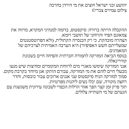
יהושע ובני ישראל חוצים את מי הירדן בחרבה
צילום עמירם צברי©
ההקבלה הייתה ברורה: סיקסטוס, בדומה למנהיגי המקרא, מרווה את
צמאונם הפיזי והרוחני של תושבי רומא.
הצהרה מובהקת, כי רק הכנסייה הקתולית, (ולא הפרוטסטנטים
שמעלייתם חשש האפיפיור) היא הערבה האמיתית לצרכיהם של
המאמינים.
בנוסף הביאה המזרקה לתמורה חברתית והפיחה חיים בשכונת
קווירינאלה.
אגני המזרקה שימשו מאגרי מים לרווחת המקומיים ומחיצות שיש מנעו
מבעלי חיים לזהם את מי המזרקה, עבורם הותקן אגן מיוחד בקרבת מקום.
סמוך למזרקה הניח סיקסטוס שני אגנים ארוכים עבור כובסות, וחדר
רחצה מקורה, שם יכלו נשים ליהנות מפרטיות.
תוך פרק זמן קצר הפך אזור הוילות הכפרי לשכונה עירונית משגשגת עם
הגעתם של מי השתייה צלולים.