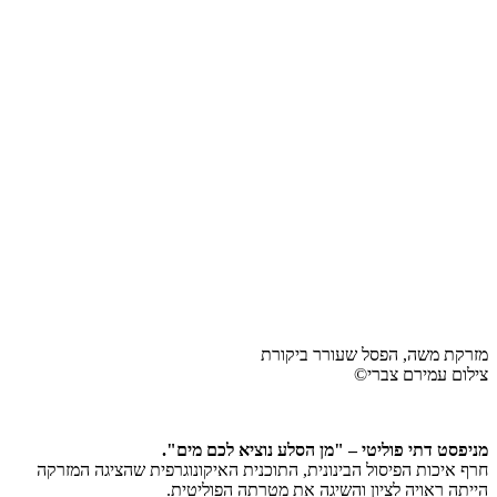
מזרקת משה, הפסל שעורר ביקורת
צילום עמירם צברי©
מניפסט דתי פוליטי – "מן הסלע נוציא לכם מים".
חרף איכות הפיסול הבינונית, התוכנית האיקונוגרפית שהציגה המזרקה
הייתה ראויה לציון והשיגה את מטרתה הפוליטית.