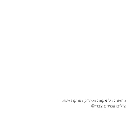
פונטנה דל אקווה פליצ'ה, מזרקת משה
צילום עמירם צברי©