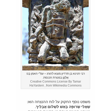
רבי חנינא בן תרדיון מוצא להורג – עפ"י האמן בֶּנוֹ
אֶלְקָן במנורת הכנסת.
Creative Commons License By Tamar
HaYardeni , from Wikimedia Commons
משפט נוסף החקוק על לוח ההנצחה הוא:
שַׁאֲלִי שְׂרוּפָה בָּאֵשׁ לִשְׁלוֹם אֲבֵלַיִךְ
.