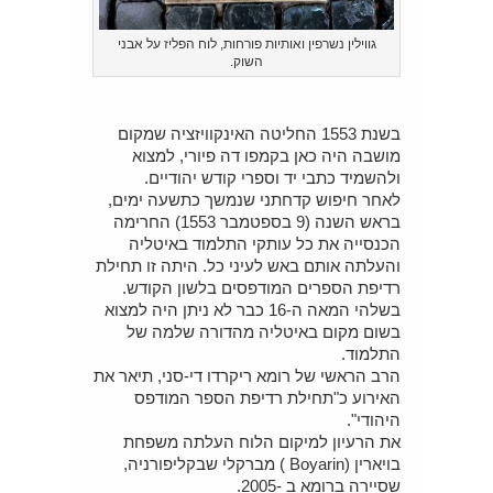
גווילין נשרפין ואותיות פורחות, לוח הפליז על אבני
השוק.
בשנת 1553 החליטה האינקוויזציה שמקום
מושבה היה כאן בקמפו דה פיורי, למצוא
ולהשמיד כתבי יד וספרי קודש יהודיים.
לאחר חיפוש קדחתני שנמשך כתשעה ימים,
בראש השנה (9 בספטמבר 1553) החרימה
הכנסייה את כל עותקי התלמוד באיטליה
והעלתה אותם באש לעיני כל. היתה זו תחילת
רדיפת הספרים המודפסים בלשון הקודש.
בשלהי המאה ה-16 כבר לא ניתן היה למצוא
בשום מקום באיטליה מהדורה שלמה של
התלמוד.
הרב הראשי של רומא ריקרדו די-סני, תיאר את
האירוע כ"תחילת רדיפת הספר המודפס
היהודי".
את הרעיון למיקום הלוח העלתה משפחת
בויארין (Boyarin ) מברקלי שבקליפורניה,
שסיירה ברומא ב -2005.