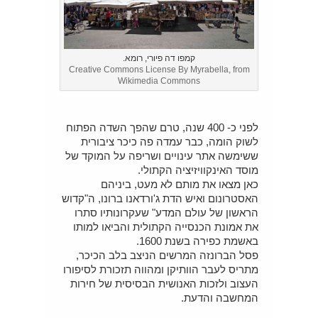
קמפו דה פיורי, רומא.
Creative Commons License By Myrabella, from
Wikimedia Commons
לפני כ- 400 שנה, טרם שהפך השדה הפתוח
לשוק הומה, כבר עמדה פה כיכר ציבורית
ששימשה אתר עינויים ושריפה על המוקד של
מוסד האינקוויזיציה הקתולי.
כאן מצאו את מותם לא מעט, ביניהם
האסטרונום ואיש הדת ג'ורדאנו ברונו, ה"קדוש
הראשון של עולם המדע" שעקרונותיו סתרו
את אמונת הכנסייה הקתולית והביאו למותו
באשמת כפירה בשנת 1600.
פסל הברונזה המרשים הניצב בלב הכיכר,
מתריס לעבר הוותיקן ומהווה תזכורת לסיפורו
העצוב ולזכות האנושית הבסיסית של חירות
המחשבה והדעת.