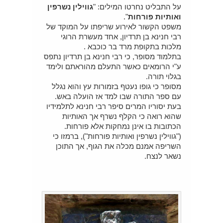
על התבליט נחרטו המילים: "
גווילין נשרפין
ואותיות פורחות
".
משפט הקשור לאירוע שריפתו על המוקד של
רבי חנינא בן תרדיון, אחד מעשרת הרוגי
מלכות בתקופת מרד בר כוכבא .
בתלמוד מסופר, כי רבי חנינא בן תרדיון נתפס
ע"י הרומאים כאשר התעלם מהוראתם ולימד
בגלוי תורה.
מסופר כי גופו נעטף בזמורות עץ והוא נגלל
עם ספר התורה שבו למד אז הועלה באש.
בעת יסוריו המרים סיפר רבי חנינא לתלמידיו
שהוא רואה כי הקלף נשרף אך האותיות
הכתובות בו אינן נמחקות אלא פורחות.
("גווילין נשרפין ואותיות פורחות"), ברמזו כי
השריפה אמנם מכלה את הגוף, אך התוכן
נשאר לנצח.