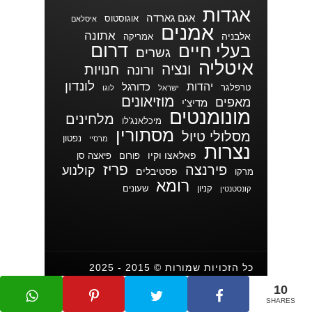
אגדות
אגם גארדה
אוגוסטוס
איסלאם
אמנים
אתונה
אלבניה
אמריקה
דרום
בעלי חיים
גשרים
איטליה
ונציה
חנויות
ורונה
לונדון
יהדות
כדורגל
טרפלגר
ישראל
לוגו
מוזיאונים
מאפים
מדיצ'י
מונומנטים
מלחינים
מיכלאנג'לו
מסתורין
מסלולי טיול
נפטון
מרסיי
נצרות
פאלאצו וקיו
פורום
פיאצה סן
פריז
פירנצה
קולנוע
פסטיבלים
מרקו
רומא
קניון
שעונים
קונסטנטין
כל הזכויות שמורות © 2015 - 2025
עמירם צברי
10
בניית אתר וורדפרס
ודים
SHARES